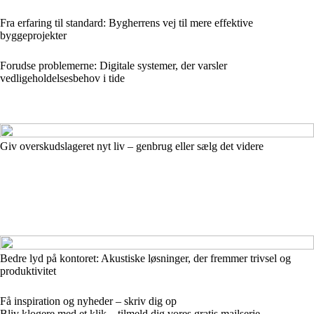
Fra erfaring til standard: Bygherrens vej til mere effektive
byggeprojekter
Forudse problemerne: Digitale systemer, der varsler
vedligeholdelsesbehov i tide
Giv overskudslageret nyt liv – genbrug eller sælg det videre
Bedre lyd på kontoret: Akustiske løsninger, der fremmer trivsel og
produktivitet
Få inspiration og nyheder – skriv dig op
Bliv klogere med et klik – tilmeld dig vores gratis mailserie.