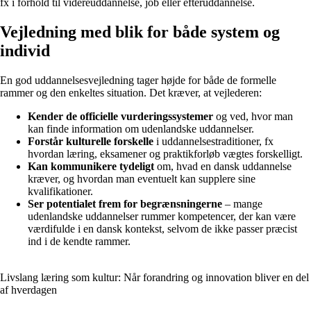
fx i forhold til videreuddannelse, job eller efteruddannelse.
Vejledning med blik for både system og
individ
En god uddannelsesvejledning tager højde for både de formelle
rammer og den enkeltes situation. Det kræver, at vejlederen:
Kender de officielle vurderingssystemer
og ved, hvor man
kan finde information om udenlandske uddannelser.
Forstår kulturelle forskelle
i uddannelsestraditioner, fx
hvordan læring, eksamener og praktikforløb vægtes forskelligt.
Kan kommunikere tydeligt
om, hvad en dansk uddannelse
kræver, og hvordan man eventuelt kan supplere sine
kvalifikationer.
Ser potentialet frem for begrænsningerne
– mange
udenlandske uddannelser rummer kompetencer, der kan være
værdifulde i en dansk kontekst, selvom de ikke passer præcist
ind i de kendte rammer.
Livslang læring som kultur: Når forandring og innovation bliver en del
af hverdagen