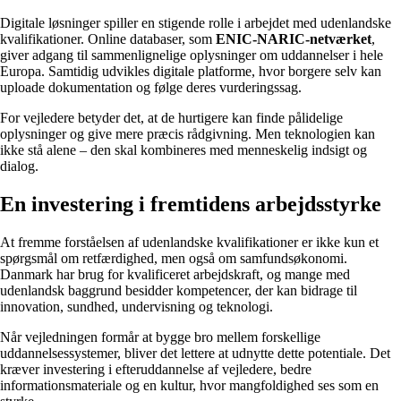
Digitale løsninger spiller en stigende rolle i arbejdet med udenlandske
kvalifikationer. Online databaser, som
ENIC-NARIC-netværket
,
giver adgang til sammenlignelige oplysninger om uddannelser i hele
Europa. Samtidig udvikles digitale platforme, hvor borgere selv kan
uploade dokumentation og følge deres vurderingssag.
For vejledere betyder det, at de hurtigere kan finde pålidelige
oplysninger og give mere præcis rådgivning. Men teknologien kan
ikke stå alene – den skal kombineres med menneskelig indsigt og
dialog.
En investering i fremtidens arbejdsstyrke
At fremme forståelsen af udenlandske kvalifikationer er ikke kun et
spørgsmål om retfærdighed, men også om samfundsøkonomi.
Danmark har brug for kvalificeret arbejdskraft, og mange med
udenlandsk baggrund besidder kompetencer, der kan bidrage til
innovation, sundhed, undervisning og teknologi.
Når vejledningen formår at bygge bro mellem forskellige
uddannelsessystemer, bliver det lettere at udnytte dette potentiale. Det
kræver investering i efteruddannelse af vejledere, bedre
informationsmateriale og en kultur, hvor mangfoldighed ses som en