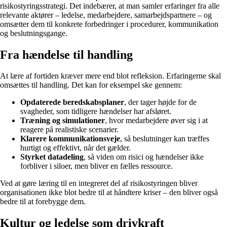
risikostyringsstrategi. Det indebærer, at man samler erfaringer fra alle
relevante aktører – ledelse, medarbejdere, samarbejdspartnere – og
omsætter dem til konkrete forbedringer i procedurer, kommunikation
og beslutningsgange.
Fra hændelse til handling
At lære af fortiden kræver mere end blot refleksion. Erfaringerne skal
omsættes til handling. Det kan for eksempel ske gennem:
Opdaterede beredskabsplaner
, der tager højde for de
svagheder, som tidligere hændelser har afsløret.
Træning og simulationer
, hvor medarbejdere øver sig i at
reagere på realistiske scenarier.
Klarere kommunikationsveje
, så beslutninger kan træffes
hurtigt og effektivt, når det gælder.
Styrket datadeling
, så viden om risici og hændelser ikke
forbliver i siloer, men bliver en fælles ressource.
Ved at gøre læring til en integreret del af risikostyringen bliver
organisationen ikke blot bedre til at håndtere kriser – den bliver også
bedre til at forebygge dem.
Kultur og ledelse som drivkraft