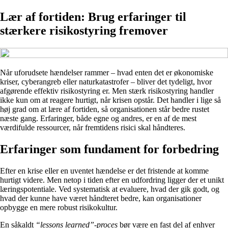
Lær af fortiden: Brug erfaringer til
stærkere risikostyring fremover
Når uforudsete hændelser rammer – hvad enten det er økonomiske
kriser, cyberangreb eller naturkatastrofer – bliver det tydeligt, hvor
afgørende effektiv risikostyring er. Men stærk risikostyring handler
ikke kun om at reagere hurtigt, når krisen opstår. Det handler i lige så
høj grad om at lære af fortiden, så organisationen står bedre rustet
næste gang. Erfaringer, både egne og andres, er en af de mest
værdifulde ressourcer, når fremtidens risici skal håndteres.
Erfaringer som fundament for forbedring
Efter en krise eller en uventet hændelse er det fristende at komme
hurtigt videre. Men netop i tiden efter en udfordring ligger der et unikt
læringspotentiale. Ved systematisk at evaluere, hvad der gik godt, og
hvad der kunne have været håndteret bedre, kan organisationer
opbygge en mere robust risikokultur.
En såkaldt
“lessons learned”-proces
bør være en fast del af enhver