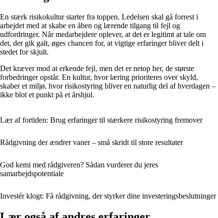
En stærk risikokultur starter fra toppen. Ledelsen skal gå forrest i
arbejdet med at skabe en åben og lærende tilgang til fejl og
udfordringer. Når medarbejdere oplever, at det er legitimt at tale om
det, der gik galt, øges chancen for, at vigtige erfaringer bliver delt i
stedet for skjult.
Det kræver mod at erkende fejl, men det er netop her, de største
forbedringer opstår. En kultur, hvor læring prioriteres over skyld,
skaber et miljø, hvor risikostyring bliver en naturlig del af hverdagen –
ikke blot et punkt på et årshjul.
Lær af fortiden: Brug erfaringer til stærkere risikostyring fremover
Rådgivning der ændrer vaner – små skridt til store resultater
God kemi med rådgiveren? Sådan vurderer du jeres
samarbejdspotentiale
Investér klogt: Få rådgivning, der styrker dine investeringsbeslutninger
Lær også af andres erfaringer