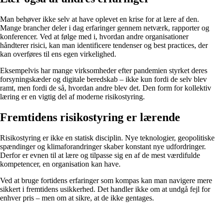
Man behøver ikke selv at have oplevet en krise for at lære af den.
Mange brancher deler i dag erfaringer gennem netværk, rapporter og
konferencer. Ved at følge med i, hvordan andre organisationer
håndterer risici, kan man identificere tendenser og best practices, der
kan overføres til ens egen virkelighed.
Eksempelvis har mange virksomheder efter pandemien styrket deres
forsyningskæder og digitale beredskab – ikke kun fordi de selv blev
ramt, men fordi de så, hvordan andre blev det. Den form for kollektiv
læring er en vigtig del af moderne risikostyring.
Fremtidens risikostyring er lærende
Risikostyring er ikke en statisk disciplin. Nye teknologier, geopolitiske
spændinger og klimaforandringer skaber konstant nye udfordringer.
Derfor er evnen til at lære og tilpasse sig en af de mest værdifulde
kompetencer, en organisation kan have.
Ved at bruge fortidens erfaringer som kompas kan man navigere mere
sikkert i fremtidens usikkerhed. Det handler ikke om at undgå fejl for
enhver pris – men om at sikre, at de ikke gentages.