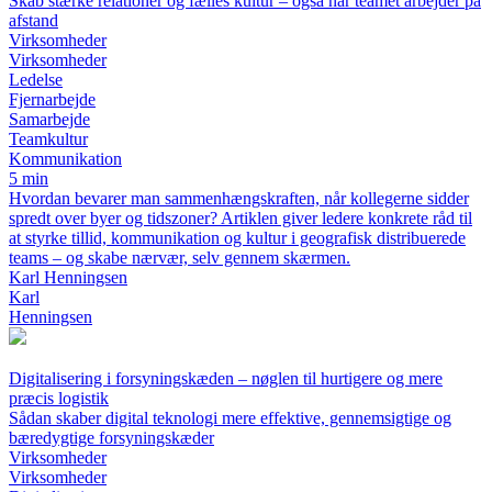
Skab stærke relationer og fælles kultur – også når teamet arbejder på
afstand
Virksomheder
Virksomheder
Ledelse
Fjernarbejde
Samarbejde
Teamkultur
Kommunikation
5 min
Hvordan bevarer man sammenhængskraften, når kollegerne sidder
spredt over byer og tidszoner? Artiklen giver ledere konkrete råd til
at styrke tillid, kommunikation og kultur i geografisk distribuerede
teams – og skabe nærvær, selv gennem skærmen.
Karl Henningsen
Karl
Henningsen
Digitalisering i forsyningskæden – nøglen til hurtigere og mere
præcis logistik
Sådan skaber digital teknologi mere effektive, gennemsigtige og
bæredygtige forsyningskæder
Virksomheder
Virksomheder