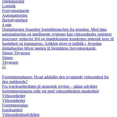
Digitalisering
Logistik
Forsyningskæde
Automatisering
Bæredygtighed
4 min
Digitalisering forandrer logistikbranchen fra grunden. Med data,
automatisering og intelligente systemer kan virksomheder optimere
processer, reducere fejl og imødekomme kundernes stigende krav til
hastighed og transparens. Artiklen giver et indblik i, hvordan
digitalisering bliver nøglen til fremtidens forsyningskæde.
Simon Thygesen
Simon
Thygesen
Forretningsplanen: Hvad adskiller den nystartede virksomhed fra
den etablerede?
Fra iværksætterdrøm til strategisk styring – sådan udvikler
forretningsplanens rolle sig med virksomhedens modenhed
Virksomheder
Virksomheder
Forretningsplan
Iværksætteri
Virksomhedsudvikling