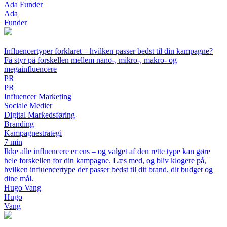
Ada Funder
Ada
Funder
Influencertyper forklaret – hvilken passer bedst til din kampagne?
Få styr på forskellen mellem nano-, mikro-, makro- og
megainfluencere
PR
PR
Influencer Marketing
Sociale Medier
Digital Markedsføring
Branding
Kampagnestrategi
7 min
Ikke alle influencere er ens – og valget af den rette type kan gøre
hele forskellen for din kampagne. Læs med, og bliv klogere på,
hvilken influencertype der passer bedst til dit brand, dit budget og
dine mål.
Hugo Vang
Hugo
Vang