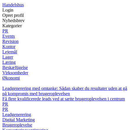
Handelshus
Login
Opret profil
Nyhedsbrev
Kategorier
PR
Events
Revision
Kontor
Lejemål
Lager
Læring
Beskæftigelse
Virksomheder
Økonomi
Leadgenerering med omtanke: Sådan skaber du resultater uden at gå
på kompromis med brugeroplevelsen
Få flere kvalificerede leads ved at sætte brugeroplevelsen i centrum
PR
PR
Leadgenerering
Digital Marketing
Brugeroplevelse