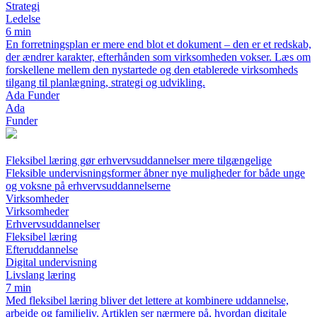
Strategi
Ledelse
6 min
En forretningsplan er mere end blot et dokument – den er et redskab,
der ændrer karakter, efterhånden som virksomheden vokser. Læs om
forskellene mellem den nystartede og den etablerede virksomheds
tilgang til planlægning, strategi og udvikling.
Ada Funder
Ada
Funder
Fleksibel læring gør erhvervsuddannelser mere tilgængelige
Fleksible undervisningsformer åbner nye muligheder for både unge
og voksne på erhvervsuddannelserne
Virksomheder
Virksomheder
Erhvervsuddannelser
Fleksibel læring
Efteruddannelse
Digital undervisning
Livslang læring
7 min
Med fleksibel læring bliver det lettere at kombinere uddannelse,
arbejde og familieliv. Artiklen ser nærmere på, hvordan digitale