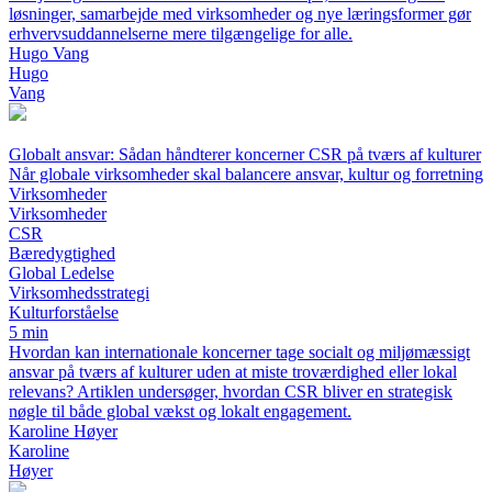
løsninger, samarbejde med virksomheder og nye læringsformer gør
erhvervsuddannelserne mere tilgængelige for alle.
Hugo Vang
Hugo
Vang
Globalt ansvar: Sådan håndterer koncerner CSR på tværs af kulturer
Når globale virksomheder skal balancere ansvar, kultur og forretning
Virksomheder
Virksomheder
CSR
Bæredygtighed
Global Ledelse
Virksomhedsstrategi
Kulturforståelse
5 min
Hvordan kan internationale koncerner tage socialt og miljømæssigt
ansvar på tværs af kulturer uden at miste troværdighed eller lokal
relevans? Artiklen undersøger, hvordan CSR bliver en strategisk
nøgle til både global vækst og lokalt engagement.
Karoline Høyer
Karoline
Høyer