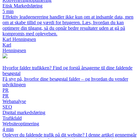
Konverteringsoptimering
Etisk Markedsføring
5 min
Effektiv leadgenerering handler ikke kun om at indsamle data, men
om at skabe tillid og værdi for brugeren. Læs, hvordan du kan
optimere din tilgang, så du opnår bedre resultater uden at gå på
kompromis med oplevelsen.
Karl Henningsen
Karl
Henningsen
Hvorfor falder trafikken? Find og forstå årsagerne til dine faldende
besøgstal
Få styr på, hvorfor dine besøgstal falder – og hvordan du vender
udviklingen
PR
PR
Webanalyse
SEO
Digital markedsføring
Trafikfald
Websiteoptimering
4 min
Oplever du faldende trafik på dit website? I denne artikel gennemgår