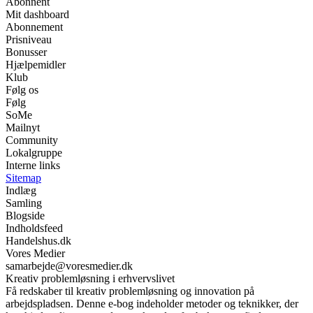
Abonnent
Mit dashboard
Abonnement
Prisniveau
Bonusser
Hjælpemidler
Klub
Følg os
Følg
SoMe
Mailnyt
Community
Lokalgruppe
Interne links
Sitemap
Indlæg
Samling
Blogside
Indholdsfeed
Handelshus.dk
Vores Medier
samarbejde@voresmedier.dk
Kreativ problemløsning i erhvervslivet
Få redskaber til kreativ problemløsning og innovation på
arbejdspladsen. Denne e-bog indeholder metoder og teknikker, der