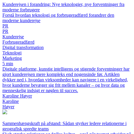
Kunderejsen i forandring: Nye teknologier, nye forventninger fra
moderne forbrugere
Forstå hvordan teknologi og forbrugeradfærd forandrer den
moderne kunderejse
PR
PR
Kunderejse
Forbrugeradfærd
Digital transformation
Teknologi
Marketing
5 min
Digitale platforme, kunstig intelligens og stigende forventninger har
gjort kunderejsen mere kompleks end nogensinde før. Artiklen
dykker ned i, hvordan virksomheder kan navigere i en virkelighed,
hvor kunderne bevæger sig frit mellem kanaler – og hvor data og
menneskelig indsigt er nøglen til succes.
Karoline Høyer
Karoline
Høyer
Sammenhængskraft på afstand: Sådan styrker ledere relationerne i
geografisk spredte teams