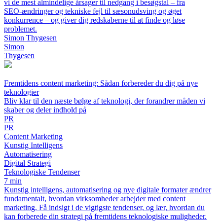
vi de mest almindelige årsager til nedgang i besøgstal – fra
SEO‑ændringer og tekniske fejl til sæsonudsving og øget
konkurrence – og giver dig redskaberne til at finde og løse
problemet.
Simon Thygesen
Simon
Thygesen
Fremtidens content marketing: Sådan forbereder du dig på nye
teknologier
Bliv klar til den næste bølge af teknologi, der forandrer måden vi
skaber og deler indhold på
PR
PR
Content Marketing
Kunstig Intelligens
Automatisering
Digital Strategi
Teknologiske Tendenser
7 min
Kunstig intelligens, automatisering og nye digitale formater ændrer
fundamentalt, hvordan virksomheder arbejder med content
marketing. Få indsigt i de vigtigste tendenser, og lær, hvordan du
kan forberede din strategi på fremtidens teknologiske muligheder.