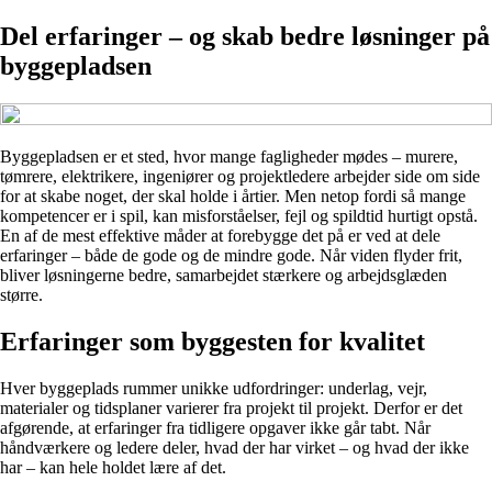
Del erfaringer – og skab bedre løsninger på
byggepladsen
Byggepladsen er et sted, hvor mange fagligheder mødes – murere,
tømrere, elektrikere, ingeniører og projektledere arbejder side om side
for at skabe noget, der skal holde i årtier. Men netop fordi så mange
kompetencer er i spil, kan misforståelser, fejl og spildtid hurtigt opstå.
En af de mest effektive måder at forebygge det på er ved at dele
erfaringer – både de gode og de mindre gode. Når viden flyder frit,
bliver løsningerne bedre, samarbejdet stærkere og arbejdsglæden
større.
Erfaringer som byggesten for kvalitet
Hver byggeplads rummer unikke udfordringer: underlag, vejr,
materialer og tidsplaner varierer fra projekt til projekt. Derfor er det
afgørende, at erfaringer fra tidligere opgaver ikke går tabt. Når
håndværkere og ledere deler, hvad der har virket – og hvad der ikke
har – kan hele holdet lære af det.