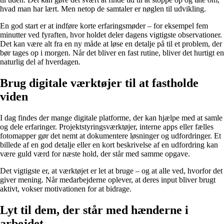
hvad man har lært. Men netop de samtaler er nøglen til udvikling.
En god start er at indføre korte erfaringsmøder – for eksempel fem
minutter ved fyraften, hvor holdet deler dagens vigtigste observationer.
Det kan være alt fra en ny måde at løse en detalje på til et problem, der
bør tages op i morgen. Når det bliver en fast rutine, bliver det hurtigt en
naturlig del af hverdagen.
Brug digitale værktøjer til at fastholde
viden
I dag findes der mange digitale platforme, der kan hjælpe med at samle
og dele erfaringer. Projektstyringsværktøjer, interne apps eller fælles
fotomapper gør det nemt at dokumentere løsninger og udfordringer. Et
billede af en god detalje eller en kort beskrivelse af en udfordring kan
være guld værd for næste hold, der står med samme opgave.
Det vigtigste er, at værktøjet er let at bruge – og at alle ved, hvorfor det
giver mening. Når medarbejderne oplever, at deres input bliver brugt
aktivt, vokser motivationen for at bidrage.
Lyt til dem, der står med hænderne i
arbejdet