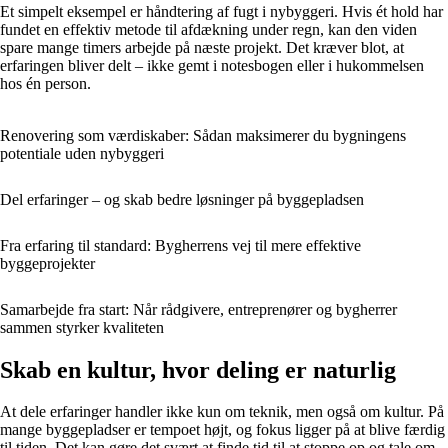
Et simpelt eksempel er håndtering af fugt i nybyggeri. Hvis ét hold har
fundet en effektiv metode til afdækning under regn, kan den viden
spare mange timers arbejde på næste projekt. Det kræver blot, at
erfaringen bliver delt – ikke gemt i notesbogen eller i hukommelsen
hos én person.
Renovering som værdiskaber: Sådan maksimerer du bygningens
potentiale uden nybyggeri
Del erfaringer – og skab bedre løsninger på byggepladsen
Fra erfaring til standard: Bygherrens vej til mere effektive
byggeprojekter
Samarbejde fra start: Når rådgivere, entreprenører og bygherrer
sammen styrker kvaliteten
Skab en kultur, hvor deling er naturlig
At dele erfaringer handler ikke kun om teknik, men også om kultur. På
mange byggepladser er tempoet højt, og fokus ligger på at blive færdig
til tiden. Det kan gøre det svært at finde tid til at stoppe op og tale om,