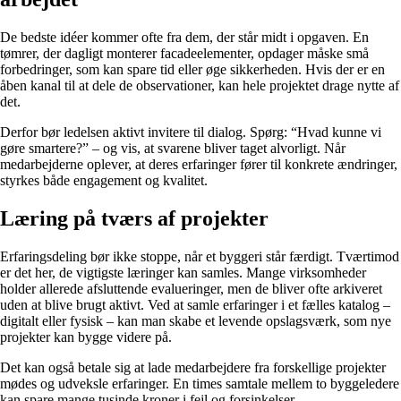
De bedste idéer kommer ofte fra dem, der står midt i opgaven. En
tømrer, der dagligt monterer facadeelementer, opdager måske små
forbedringer, som kan spare tid eller øge sikkerheden. Hvis der er en
åben kanal til at dele de observationer, kan hele projektet drage nytte af
det.
Derfor bør ledelsen aktivt invitere til dialog. Spørg: “Hvad kunne vi
gøre smartere?” – og vis, at svarene bliver taget alvorligt. Når
medarbejderne oplever, at deres erfaringer fører til konkrete ændringer,
styrkes både engagement og kvalitet.
Læring på tværs af projekter
Erfaringsdeling bør ikke stoppe, når et byggeri står færdigt. Tværtimod
er det her, de vigtigste læringer kan samles. Mange virksomheder
holder allerede afsluttende evalueringer, men de bliver ofte arkiveret
uden at blive brugt aktivt. Ved at samle erfaringer i et fælles katalog –
digitalt eller fysisk – kan man skabe et levende opslagsværk, som nye
projekter kan bygge videre på.
Det kan også betale sig at lade medarbejdere fra forskellige projekter
mødes og udveksle erfaringer. En times samtale mellem to byggeledere
kan spare mange tusinde kroner i fejl og forsinkelser.