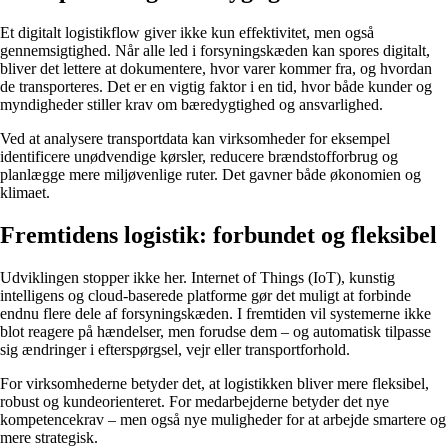
Et digitalt logistikflow giver ikke kun effektivitet, men også
gennemsigtighed. Når alle led i forsyningskæden kan spores digitalt,
bliver det lettere at dokumentere, hvor varer kommer fra, og hvordan
de transporteres. Det er en vigtig faktor i en tid, hvor både kunder og
myndigheder stiller krav om bæredygtighed og ansvarlighed.
Ved at analysere transportdata kan virksomheder for eksempel
identificere unødvendige kørsler, reducere brændstofforbrug og
planlægge mere miljøvenlige ruter. Det gavner både økonomien og
klimaet.
Fremtidens logistik: forbundet og fleksibel
Udviklingen stopper ikke her. Internet of Things (IoT), kunstig
intelligens og cloud-baserede platforme gør det muligt at forbinde
endnu flere dele af forsyningskæden. I fremtiden vil systemerne ikke
blot reagere på hændelser, men forudse dem – og automatisk tilpasse
sig ændringer i efterspørgsel, vejr eller transportforhold.
For virksomhederne betyder det, at logistikken bliver mere fleksibel,
robust og kundeorienteret. For medarbejderne betyder det nye
kompetencekrav – men også nye muligheder for at arbejde smartere og
mere strategisk.