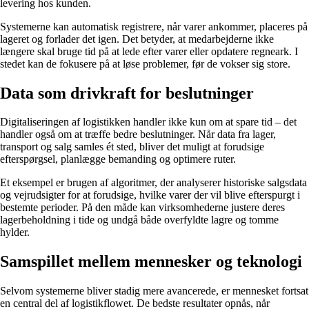
levering hos kunden.
Systemerne kan automatisk registrere, når varer ankommer, placeres på
lageret og forlader det igen. Det betyder, at medarbejderne ikke
længere skal bruge tid på at lede efter varer eller opdatere regneark. I
stedet kan de fokusere på at løse problemer, før de vokser sig store.
Data som drivkraft for beslutninger
Digitaliseringen af logistikken handler ikke kun om at spare tid – det
handler også om at træffe bedre beslutninger. Når data fra lager,
transport og salg samles ét sted, bliver det muligt at forudsige
efterspørgsel, planlægge bemanding og optimere ruter.
Et eksempel er brugen af algoritmer, der analyserer historiske salgsdata
og vejrudsigter for at forudsige, hvilke varer der vil blive efterspurgt i
bestemte perioder. På den måde kan virksomhederne justere deres
lagerbeholdning i tide og undgå både overfyldte lagre og tomme
hylder.
Samspillet mellem mennesker og teknologi
Selvom systemerne bliver stadig mere avancerede, er mennesket fortsat
en central del af logistikflowet. De bedste resultater opnås, når