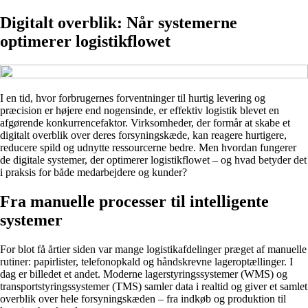
Digitalt overblik: Når systemerne
optimerer logistikflowet
I en tid, hvor forbrugernes forventninger til hurtig levering og
præcision er højere end nogensinde, er effektiv logistik blevet en
afgørende konkurrencefaktor. Virksomheder, der formår at skabe et
digitalt overblik over deres forsyningskæde, kan reagere hurtigere,
reducere spild og udnytte ressourcerne bedre. Men hvordan fungerer
de digitale systemer, der optimerer logistikflowet – og hvad betyder det
i praksis for både medarbejdere og kunder?
Fra manuelle processer til intelligente
systemer
For blot få årtier siden var mange logistikafdelinger præget af manuelle
rutiner: papirlister, telefonopkald og håndskrevne lageroptællinger. I
dag er billedet et andet. Moderne lagerstyringssystemer (WMS) og
transportstyringssystemer (TMS) samler data i realtid og giver et samlet
overblik over hele forsyningskæden – fra indkøb og produktion til