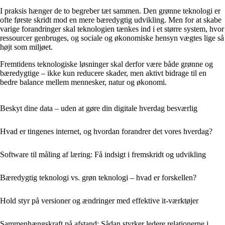
I praksis hænger de to begreber tæt sammen. Den grønne teknologi er
ofte første skridt mod en mere bæredygtig udvikling. Men for at skabe
varige forandringer skal teknologien tænkes ind i et større system, hvor
ressourcer genbruges, og sociale og økonomiske hensyn vægtes lige så
højt som miljøet.
Fremtidens teknologiske løsninger skal derfor være både grønne og
bæredygtige – ikke kun reducere skader, men aktivt bidrage til en
bedre balance mellem mennesker, natur og økonomi.
Beskyt dine data – uden at gøre din digitale hverdag besværlig
Hvad er tingenes internet, og hvordan forandrer det vores hverdag?
Software til måling af læring: Få indsigt i fremskridt og udvikling
Bæredygtig teknologi vs. grøn teknologi – hvad er forskellen?
Hold styr på versioner og ændringer med effektive it-værktøjer
Sammenhængskraft på afstand: Sådan styrker ledere relationerne i