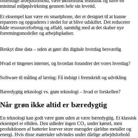
ordentlige arbejdsforhold, være økonomisk realistisk og have en
minimal miljøpåvirkning gennem hele sin levetid.
Et eksempel kan være en smartphone, der er designet til at kunne
repareres og opgraderes i stedet for at blive udskiftet. Det reducerer
både ressourceforbrug og affald, samtidig med at det skaber nye
forretningsmodeller og arbejdspladser.
Beskyt dine data – uden at gøre din digitale hverdag besværlig
Hvad er tingenes internet, og hvordan forandrer det vores hverdag?
Software til måling af læring: Få indsigt i fremskridt og udvikling
Bæredygtig teknologi vs. grøn teknologi – hvad er forskellen?
Når grøn ikke altid er bæredygtig
En teknologi kan godt være grøn uden at være bæredygtig. Et klassisk
eksempel er elbilen. Den udleder ingen CO₂ under kørsel, men
produktionen af batterier kræver store mængder sjældne metaller og
energi. Hvis disse materialer udvindes under dårlige arbejdsforhold