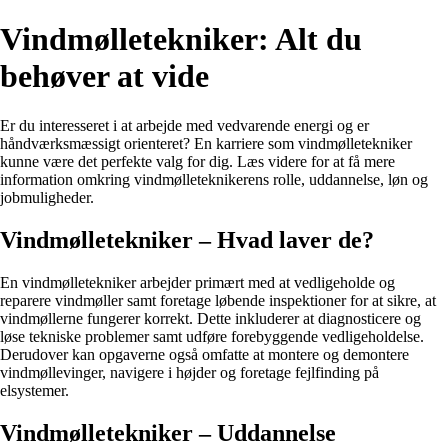
Vindmølletekniker: Alt du
behøver at vide
Er du interesseret i at arbejde med vedvarende energi og er
håndværksmæssigt orienteret? En karriere som vindmølletekniker
kunne være det perfekte valg for dig. Læs videre for at få mere
information omkring vindmølleteknikerens rolle, uddannelse, løn og
jobmuligheder.
Vindmølletekniker – Hvad laver de?
En vindmølletekniker arbejder primært med at vedligeholde og
reparere vindmøller samt foretage løbende inspektioner for at sikre, at
vindmøllerne fungerer korrekt. Dette inkluderer at diagnosticere og
løse tekniske problemer samt udføre forebyggende vedligeholdelse.
Derudover kan opgaverne også omfatte at montere og demontere
vindmøllevinger, navigere i højder og foretage fejlfinding på
elsystemer.
Vindmølletekniker – Uddannelse