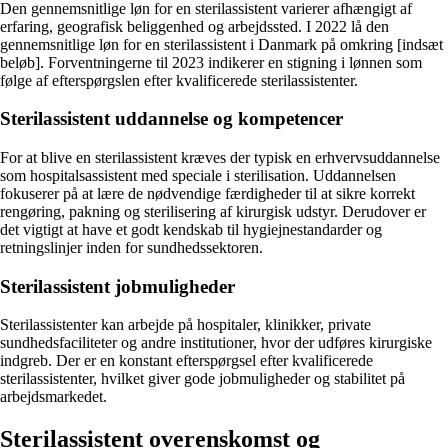
Den gennemsnitlige løn for en sterilassistent varierer afhængigt af
erfaring, geografisk beliggenhed og arbejdssted. I 2022 lå den
gennemsnitlige løn for en sterilassistent i Danmark på omkring [indsæt
beløb]. Forventningerne til 2023 indikerer en stigning i lønnen som
følge af efterspørgslen efter kvalificerede sterilassistenter.
Sterilassistent uddannelse og kompetencer
For at blive en sterilassistent kræves der typisk en erhvervsuddannelse
som hospitalsassistent med speciale i sterilisation. Uddannelsen
fokuserer på at lære de nødvendige færdigheder til at sikre korrekt
rengøring, pakning og sterilisering af kirurgisk udstyr. Derudover er
det vigtigt at have et godt kendskab til hygiejnestandarder og
retningslinjer inden for sundhedssektoren.
Sterilassistent jobmuligheder
Sterilassistenter kan arbejde på hospitaler, klinikker, private
sundhedsfaciliteter og andre institutioner, hvor der udføres kirurgiske
indgreb. Der er en konstant efterspørgsel efter kvalificerede
sterilassistenter, hvilket giver gode jobmuligheder og stabilitet på
arbejdsmarkedet.
Sterilassistent overenskomst og