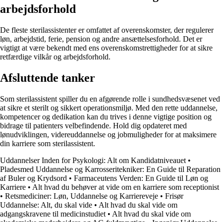
arbejdsforhold
De fleste sterilassistenter er omfattet af overenskomster, der regulerer
løn, arbejdstid, ferie, pension og andre ansættelsesforhold. Det er
vigtigt at være bekendt med ens overenskomstrettigheder for at sikre
retfærdige vilkår og arbejdsforhold.
Afsluttende tanker
Som sterilassistent spiller du en afgørende rolle i sundhedsvæsenet ved
at sikre et sterilt og sikkert operationsmiljø. Med den rette uddannelse,
kompetencer og dedikation kan du trives i denne vigtige position og
bidrage til patienters velbefindende. Hold dig opdateret med
lønudviklingen, videreuddannelse og jobmuligheder for at maksimere
din karriere som sterilassistent.
Uddannelser Inden for Psykologi: Alt om Kandidatniveauet
•
Pladesmed Uddannelse og Karrosseritekniker: En Guide til Reparation
af Buler og Krydsord
•
Farmaceutens Verden: En Guide til Løn og
Karriere
•
Alt hvad du behøver at vide om en karriere som receptionist
•
Retsmediciner: Løn, Uddannelse og Karriereveje
•
Frisør
Uddannelse: Alt, du skal vide
•
Alt hvad du skal vide om
adgangskravene til medicinstudiet
•
Alt hvad du skal vide om