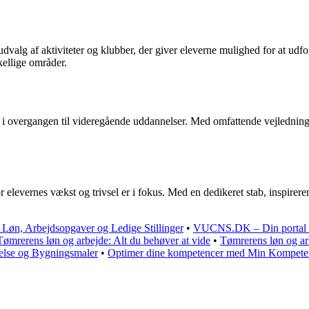
alg af aktiviteter og klubber, der giver eleverne mulighed for at udfor
skellige områder.
ver i overgangen til videregående uddannelser. Med omfattende vejledning
 elevernes vækst og trivsel er i fokus. Med en dedikeret stab, inspireren
 Løn, Arbejdsopgaver og Ledige Stillinger
•
VUCNS.DK – Din portal ti
Tømrerens løn og arbejde: Alt du behøver at vide
•
Tømrerens løn og ar
else og Bygningsmaler
•
Optimer dine kompetencer med Min Kompet