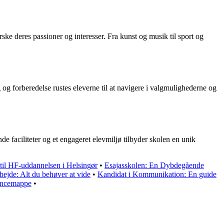
ske deres passioner og interesser. Fra kunst og musik til sport og
 og forberedelse rustes eleverne til at navigere i valgmulighederne og
de faciliteter og et engageret elevmiljø tilbyder skolen en unik
l HF-uddannelsen i Helsingør
•
Esajasskolen: En Dybdegående
bejde: Alt du behøver at vide
•
Kandidat i Kommunikation: En guide
encemappe
•