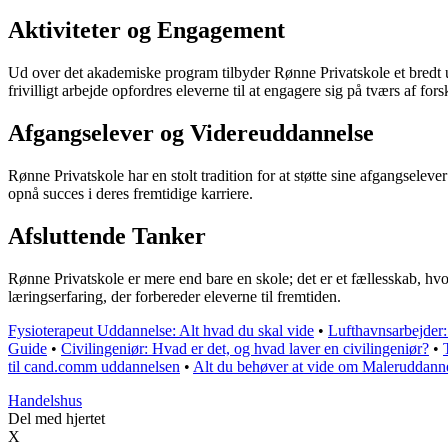
Aktiviteter og Engagement
Ud over det akademiske program tilbyder Rønne Privatskole et bredt udv
frivilligt arbejde opfordres eleverne til at engagere sig på tværs af for
Afgangselever og Videreuddannelse
Rønne Privatskole har en stolt tradition for at støtte sine afgangsele
opnå succes i deres fremtidige karriere.
Afsluttende Tanker
Rønne Privatskole er mere end bare en skole; det er et fællesskab, hvor
læringserfaring, der forbereder eleverne til fremtiden.
Fysioterapeut Uddannelse: Alt hvad du skal vide
•
Lufthavnsarbejder:
Guide
•
Civilingeniør: Hvad er det, og hvad laver en civilingeniør?
•
til cand.comm uddannelsen
•
Alt du behøver at vide om Maleruddann
Handelshus
Del med hjertet
X