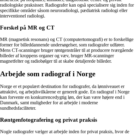
radiologiske praksisser. Radiografer kan også specialisere sig inden for
specifikke områder såsom neuroradiologi, pædiatrisk radiologi eller
interventionel radiologi.
Forskel på MR og CT
MR (magnetisk resonans) og CT (computertomografi) er to forskellige
former for billeddannende undersøgelser, som radiografer udfører.
Mens CT-scanninger bruger røntgenstråler til at producere tværgående
billeder af kroppens organer og væv, bruger MR-scanninger
magnetfelter og radiobølger til at skabe detaljerede billeder.
Arbejde som radiograf i Norge
Norge er et populært destination for radiografer, da lønniveauet er
attraktivt, og arbejdsvilkårene er generelt gode. En radiograf i Norge
kan forvente en konkurrencedygtig løn, der kan være højere end i
Danmark, samt muligheder for at arbejde i moderne
sundhedsfaciliteter.
Røntgenfotografering og privat praksis
Nogle radiografer vælger at arbejde inden for privat praksis, hvor de