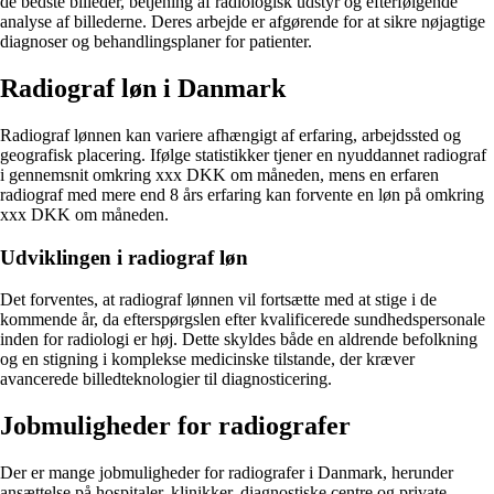
de bedste billeder, betjening af radiologisk udstyr og efterfølgende
analyse af billederne. Deres arbejde er afgørende for at sikre nøjagtige
diagnoser og behandlingsplaner for patienter.
Radiograf løn i Danmark
Radiograf lønnen kan variere afhængigt af erfaring, arbejdssted og
geografisk placering. Ifølge statistikker tjener en nyuddannet radiograf
i gennemsnit omkring xxx DKK om måneden, mens en erfaren
radiograf med mere end 8 års erfaring kan forvente en løn på omkring
xxx DKK om måneden.
Udviklingen i radiograf løn
Det forventes, at radiograf lønnen vil fortsætte med at stige i de
kommende år, da efterspørgslen efter kvalificerede sundhedspersonale
inden for radiologi er høj. Dette skyldes både en aldrende befolkning
og en stigning i komplekse medicinske tilstande, der kræver
avancerede billedteknologier til diagnosticering.
Jobmuligheder for radiografer
Der er mange jobmuligheder for radiografer i Danmark, herunder
ansættelse på hospitaler, klinikker, diagnostiske centre og private