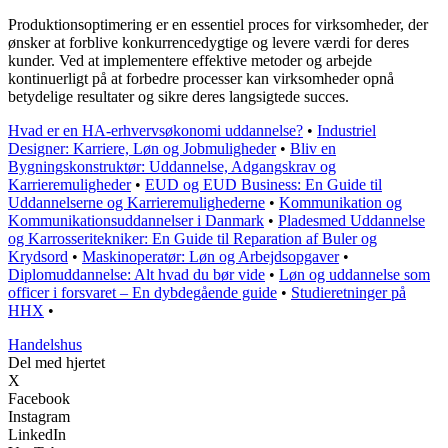
Produktionsoptimering er en essentiel proces for virksomheder, der
ønsker at forblive konkurrencedygtige og levere værdi for deres
kunder. Ved at implementere effektive metoder og arbejde
kontinuerligt på at forbedre processer kan virksomheder opnå
betydelige resultater og sikre deres langsigtede succes.
Hvad er en HA-erhvervsøkonomi uddannelse?
•
Industriel
Designer: Karriere, Løn og Jobmuligheder
•
Bliv en
Bygningskonstruktør: Uddannelse, Adgangskrav og
Karrieremuligheder
•
EUD og EUD Business: En Guide til
Uddannelserne og Karrieremulighederne
•
Kommunikation og
Kommunikationsuddannelser i Danmark
•
Pladesmed Uddannelse
og Karrosseritekniker: En Guide til Reparation af Buler og
Krydsord
•
Maskinoperatør: Løn og Arbejdsopgaver
•
Diplomuddannelse: Alt hvad du bør vide
•
Løn og uddannelse som
officer i forsvaret – En dybdegående guide
•
Studieretninger på
HHX
•
Handelshus
Del med hjertet
X
Facebook
Instagram
LinkedIn