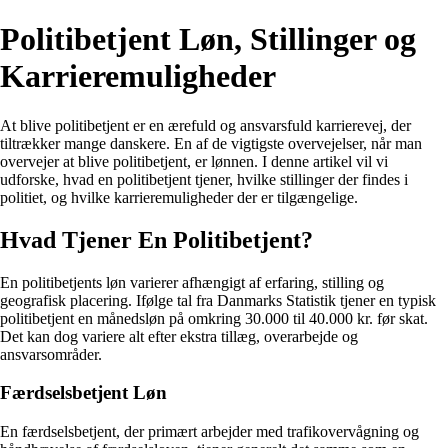
Politibetjent Løn, Stillinger og
Karrieremuligheder
At blive politibetjent er en ærefuld og ansvarsfuld karrierevej, der
tiltrækker mange danskere. En af de vigtigste overvejelser, når man
overvejer at blive politibetjent, er lønnen. I denne artikel vil vi
udforske, hvad en politibetjent tjener, hvilke stillinger der findes i
politiet, og hvilke karrieremuligheder der er tilgængelige.
Hvad Tjener En Politibetjent?
En politibetjents løn varierer afhængigt af erfaring, stilling og
geografisk placering. Ifølge tal fra Danmarks Statistik tjener en typisk
politibetjent en månedsløn på omkring 30.000 til 40.000 kr. før skat.
Det kan dog variere alt efter ekstra tillæg, overarbejde og
ansvarsområder.
Færdselsbetjent Løn
En færdselsbetjent, der primært arbejder med trafikovervågning og