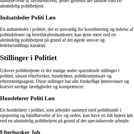
håndhævelse af færdselsloven, tjener generelt det samme som en
almindelig politibetjent.
Indsatsleder Politi Løn
En indsatsleder i politiet, der er ansvarlig for koordinering og ledelse af
politiaktioner og beredskabssituationer, kan tjene mere end en
almindelig politibetjent på grund af det øgede ansvar og
ledelsesstillings karakter.
Stillinger i Politiet
Udover politibetjente er der mange andre spændende stillinger i
politiet, såsom efterforsker, hundefører, politikommissær og
efterretningsagent. Disse stillinger har alle forskellige lønniveauer og
kræver særlige færdigheder og kompetencer.
Hundefører Politi Løn
En hundefører i politiet, som arbejder sammen med politihunde i
opsporing og håndhævelse af lov og orden, kan have en lidt højere løn
end en almindelig politibetjent på grund af det specialiserede arbejde.
Efterforsker Job