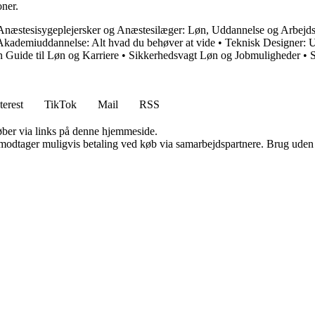
oner.
Anæstesisygeplejersker og Anæstesilæger: Løn, Uddannelse og Arbejd
Akademiuddannelse: Alt hvad du behøver at vide
•
Teknisk Designer: 
 Guide til Løn og Karriere
•
Sikkerhedsvagt Løn og Jobmuligheder
•
S
terest
TikTok
Mail
RSS
 køber via links på denne hjemmeside.
tager muligvis betaling ved køb via samarbejdspartnere. Brug uden till