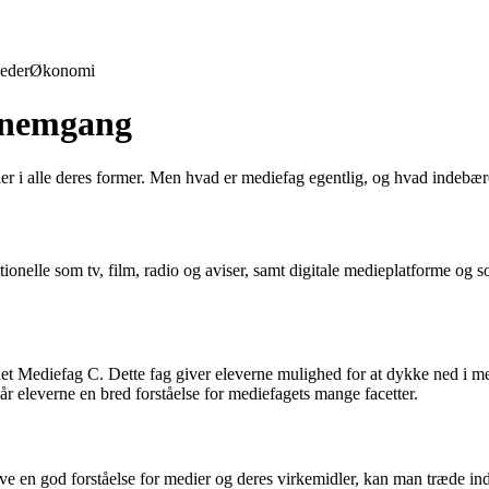
eder
Økonomi
nnemgang
 i alle deres former. Men hvad er mediefag egentlig, og hvad indebære
itionelle som tv, film, radio og aviser, samt digitale medieplatforme og
 Mediefag C. Dette fag giver eleverne mulighed for at dykke ned i med
 eleverne en bred forståelse for mediefagets mange facetter.
ave en god forståelse for medier og deres virkemidler, kan man træde i