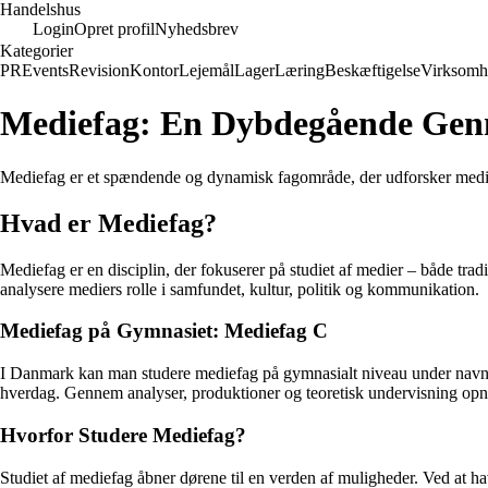
Handelshus
Login
Opret profil
Nyhedsbrev
Kategorier
PR
Events
Revision
Kontor
Lejemål
Lager
Læring
Beskæftigelse
Virksomh
Mediefag: En Dybdegående Ge
Mediefag er et spændende og dynamisk fagområde, der udforsker medier
Hvad er Mediefag?
Mediefag er en disciplin, der fokuserer på studiet af medier – både trad
analysere mediers rolle i samfundet, kultur, politik og kommunikation.
Mediefag på Gymnasiet: Mediefag C
I Danmark kan man studere mediefag på gymnasialt niveau under navnet
hverdag. Gennem analyser, produktioner og teoretisk undervisning opnår
Hvorfor Studere Mediefag?
Studiet af mediefag åbner dørene til en verden af muligheder. Ved at h