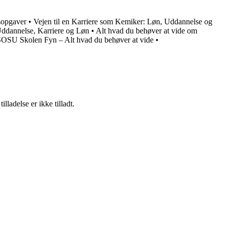
sopgaver
•
Vejen til en Karriere som Kemiker: Løn, Uddannelse og
Uddannelse, Karriere og Løn
•
Alt hvad du behøver at vide om
OSU Skolen Fyn – Alt hvad du behøver at vide
•
adelse er ikke tilladt.