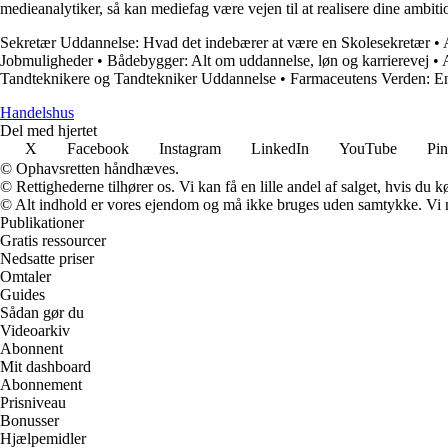
medieanalytiker, så kan mediefag være vejen til at realisere dine ambiti
Sekretær Uddannelse: Hvad det indebærer at være en Skolesekretær
•
Jobmuligheder
•
Bådebygger: Alt om uddannelse, løn og karrierevej
•
Tandteknikere og Tandtekniker Uddannelse
•
Farmaceutens Verden: En
Handelshus
Del med hjertet
X
Facebook
Instagram
LinkedIn
YouTube
Pin
© Ophavsretten håndhæves.
© Rettighederne tilhører os. Vi kan få en lille andel af salget, hvis du
© Alt indhold er vores ejendom og må ikke bruges uden samtykke. Vi mod
Publikationer
Gratis ressourcer
Nedsatte priser
Omtaler
Guides
Sådan gør du
Videoarkiv
Abonnent
Mit dashboard
Abonnement
Prisniveau
Bonusser
Hjælpemidler