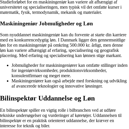
Studieforløbet for en maskiningeniør kan variere alt afhængigt af
universitetet og specialiseringen, men typisk vil det omfatte kurser i
matematik, fysik, termodynamik, mekanik og materialer.
Maskiningeniør Jobmuligheder og Løn
Som nyuddannet maskiningeniør kan du forvente at starte din karriere
med en konkurrencedygtig løn. I Danmark ligger den gennemsnitlige
løn for en maskiningeniør på omkring 500.000 kr. årligt, men denne
løn kan variere afhængigt af erfaring, specialisering og geografisk
placering. Med erfaring og specialisering kan lønnen stige markant.
Jobmuligheder for maskiningeniører kan omfatte stillinger inden
for ingeniørvirksomheder, produktionsvirksomheder,
konsulentfirmaer og meget mere.
Maskiningeniører kan også arbejde med forskning og udvikling
af avancerede teknologier og innovative løsninger.
Bilinspektør Uddannelse og Løn
En bilinspektør spiller en vigtig rolle i bilbranchen ved at udføre
tekniske undersøgelser og vurderinger af køretøjer. Uddannelsen til
bilinspektør er en praktisk orienteret uddannelse, der kræver en
interesse for teknik og biler.