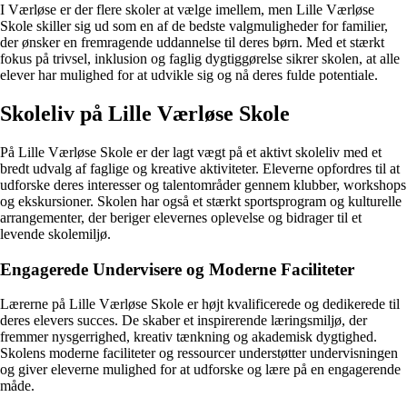
I Værløse er der flere skoler at vælge imellem, men Lille Værløse
Skole skiller sig ud som en af de bedste valgmuligheder for familier,
der ønsker en fremragende uddannelse til deres børn. Med et stærkt
fokus på trivsel, inklusion og faglig dygtiggørelse sikrer skolen, at alle
elever har mulighed for at udvikle sig og nå deres fulde potentiale.
Skoleliv på Lille Værløse Skole
På Lille Værløse Skole er der lagt vægt på et aktivt skoleliv med et
bredt udvalg af faglige og kreative aktiviteter. Eleverne opfordres til at
udforske deres interesser og talentområder gennem klubber, workshops
og ekskursioner. Skolen har også et stærkt sportsprogram og kulturelle
arrangementer, der beriger elevernes oplevelse og bidrager til et
levende skolemiljø.
Engagerede Undervisere og Moderne Faciliteter
Lærerne på Lille Værløse Skole er højt kvalificerede og dedikerede til
deres elevers succes. De skaber et inspirerende læringsmiljø, der
fremmer nysgerrighed, kreativ tænkning og akademisk dygtighed.
Skolens moderne faciliteter og ressourcer understøtter undervisningen
og giver eleverne mulighed for at udforske og lære på en engagerende
måde.