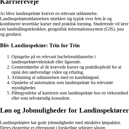
Karriereveje
At blive landinspektør kræver en relevant uddannelse.
Landinspektøruddannelsen strækker sig typisk over fem år og
kombinerer teoretiske kurser med praktisk træning. Studerende vil lære
om landmålingsteknikker, geografisk informationssystem (GIS), jura
og geodæsi.
Bliv Landinspektør: Trin for Trin
Optagelse på en relevant bacheloruddannelse i
landinspektørvidenskab eller lignende.
Gennemførelse af de krævede kurser og praktikophold for at
opnå den nødvendige viden og erfaring.
Afslutning af uddannelsen med en kandidatgrad.
Opnåelse af autorisation som landinspektør fra relevante
myndigheder.
Påbegyndelse af karrieren som landinspektør hos en virksomhed
eller som selvstændig konsulent.
Løn og Jobmuligheder for Landinspektører
Landinspektører har gode jobmuligheder med attraktive lønpakker.
Deres ekspertise er efterspurgt i forskellige sektorer såsom