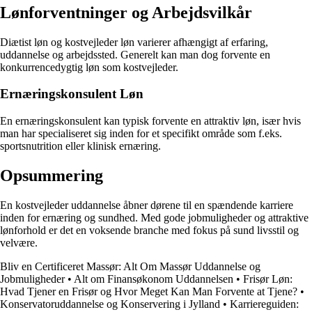
Lønforventninger og Arbejdsvilkår
Diætist løn og kostvejleder løn varierer afhængigt af erfaring,
uddannelse og arbejdssted. Generelt kan man dog forvente en
konkurrencedygtig løn som kostvejleder.
Ernæringskonsulent Løn
En ernæringskonsulent kan typisk forvente en attraktiv løn, især hvis
man har specialiseret sig inden for et specifikt område som f.eks.
sportsnutrition eller klinisk ernæring.
Opsummering
En kostvejleder uddannelse åbner dørene til en spændende karriere
inden for ernæring og sundhed. Med gode jobmuligheder og attraktive
lønforhold er det en voksende branche med fokus på sund livsstil og
velvære.
Bliv en Certificeret Massør: Alt Om Massør Uddannelse og
Jobmuligheder
•
Alt om Finansøkonom Uddannelsen
•
Frisør Løn:
Hvad Tjener en Frisør og Hvor Meget Kan Man Forvente at Tjene?
•
Konservatoruddannelse og Konservering i Jylland
•
Karriereguiden: