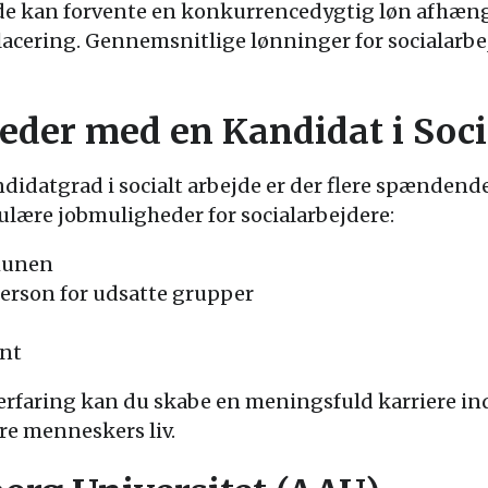
jde kan forvente en konkurrencedygtig løn afhængi
lacering. Gennemsnitlige lønninger for socialarbe
der med en Kandidat i Soci
ndidatgrad i socialt arbejde er der flere spænden
ulære jobmuligheder for socialarbejdere:
munen
person for udsatte grupper
ent
erfaring kan du skabe en meningsfuld karriere inde
dre menneskers liv.