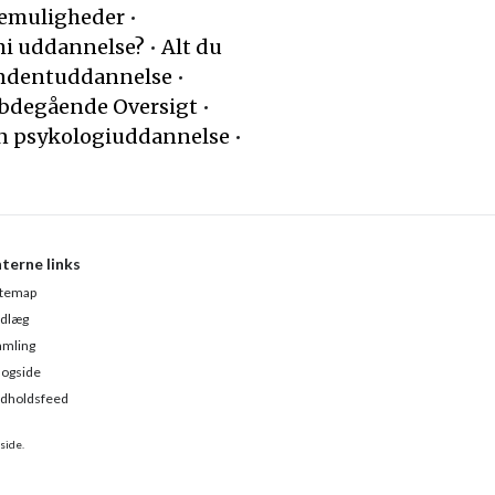
remuligheder
•
mi uddannelse?
•
Alt du
ondentuddannelse
•
ybdegående Oversigt
•
en psykologiuddannelse
•
nterne links
itemap
ndlæg
amling
logside
ndholdsfeed
side.