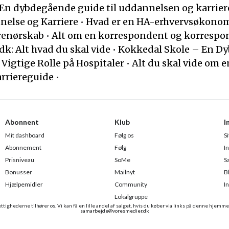
En dybdegående guide til uddannelsen og karrie
else og Karriere
•
Hvad er en HA-erhvervsøkono
renørskab
•
Alt om en korrespondent og korresp
k: Alt hvad du skal vide
•
Kokkedal Skole – En D
 Vigtige Rolle på Hospitaler
•
Alt du skal vide om 
rriereguide
•
Abonnent
Klub
I
Mit dashboard
Følg os
S
Abonnement
Følg
I
Prisniveau
SoMe
S
Bonusser
Mailnyt
B
Hjælpemidler
Community
I
Lokalgruppe
ttighederne tilhører os. Vi kan få en lille andel af salget, hvis du køber via links på denne hjemme
samarbejde@voresmedier.dk