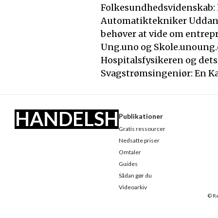
Folkesundhedsvidenskab: 
Automatiktekniker Uddann
behøver at vide om entrep
Ung.uno og Skole.unoung.d
Hospitalsfysikeren og dets
Svagstrømsingeniør: En Ka
HANDELSH
Publikationer
Gratis ressourcer
US
Nedsatte priser
Omtaler
Guides
Sådan gør du
Videoarkiv
© Re