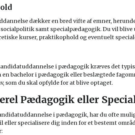
old
dannelse dækker en bred vifte af emner, herund
socialpolitik samt specialpædagogik. Du vil blive 
tiske kurser, praktikophold og eventuelt special
 kandidatuddannelse i pædagogik kræves det typisk
en bachelor i pædagogik eller beslægtede fagomr
v, som du skal opfylde for at blive optaget.
erel Pædagogik eller Specia
kandidatuddannelse i pædagogik, har du ofte muli
 eller specialisere dig inden for et bestemt områ
r: