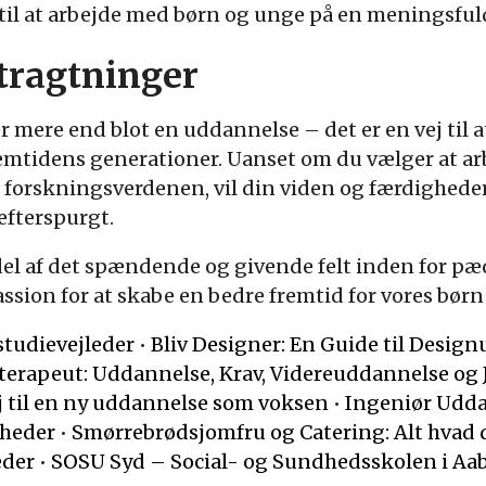
l at arbejde med børn og unge på en meningsfuld
tragtninger
mere end blot en uddannelse – det er en vej til at
mtidens generationer. Uanset om du vælger at arb
i forskningsverdenen, vil din viden og færdighe
efterspurgt.
 del af det spændende og givende felt inden for p
ssion for at skabe en bedre fremtid for vores børn
studievejleder
•
Bliv Designer: En Guide til Desig
terapeut: Uddannelse, Krav, Videreuddannelse og
 til en ny uddannelse som voksen
•
Ingeniør Uddan
heder
•
Smørrebrødsjomfru og Catering: Alt hvad 
eder
•
SOSU Syd – Social- og Sundhedsskolen i Aa