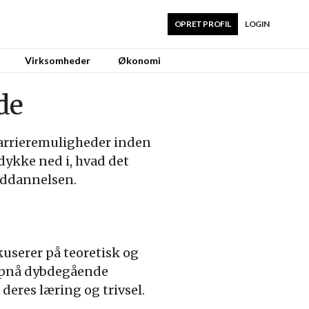
OPRET PROFIL
LOGIN
Virksomheder
Økonomi
de
arrieremuligheder inden
dykke ned i, hvad det
uddannelsen.
userer på teoretisk og
 opnå dybdegående
deres læring og trivsel.