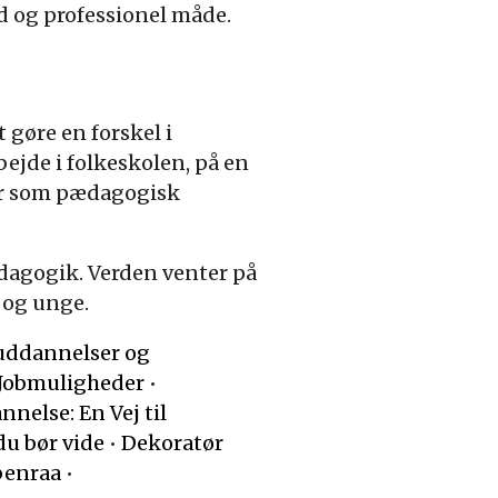
 og professionel måde.
 gøre en forskel i
ejde i folkeskolen, på en
der som pædagogisk
ædagogik. Verden venter på
 og unge.
nuddannelser og
 Jobmuligheder
•
nelse: En Vej til
du bør vide
•
Dekoratør
benraa
•