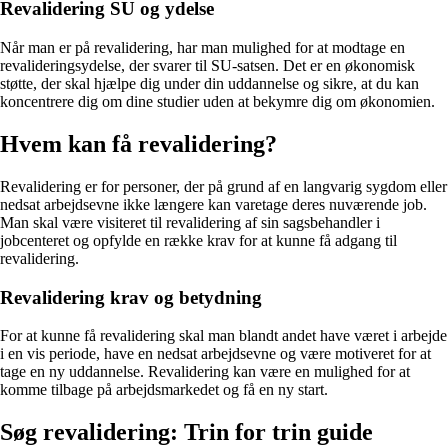
Revalidering SU og ydelse
Når man er på revalidering, har man mulighed for at modtage en
revalideringsydelse, der svarer til SU-satsen. Det er en økonomisk
støtte, der skal hjælpe dig under din uddannelse og sikre, at du kan
koncentrere dig om dine studier uden at bekymre dig om økonomien.
Hvem kan få revalidering?
Revalidering er for personer, der på grund af en langvarig sygdom eller
nedsat arbejdsevne ikke længere kan varetage deres nuværende job.
Man skal være visiteret til revalidering af sin sagsbehandler i
jobcenteret og opfylde en række krav for at kunne få adgang til
revalidering.
Revalidering krav og betydning
For at kunne få revalidering skal man blandt andet have været i arbejde
i en vis periode, have en nedsat arbejdsevne og være motiveret for at
tage en ny uddannelse. Revalidering kan være en mulighed for at
komme tilbage på arbejdsmarkedet og få en ny start.
Søg revalidering: Trin for trin guide