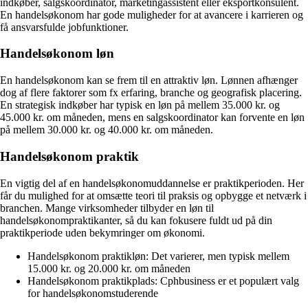
indkøber, salgskoordinator, marketingassistent eller eksportkonsulent.
En handelsøkonom har gode muligheder for at avancere i karrieren og
få ansvarsfulde jobfunktioner.
Handelsøkonom løn
En handelsøkonom kan se frem til en attraktiv løn. Lønnen afhænger
dog af flere faktorer som fx erfaring, branche og geografisk placering.
En strategisk indkøber har typisk en løn på mellem 35.000 kr. og
45.000 kr. om måneden, mens en salgskoordinator kan forvente en løn
på mellem 30.000 kr. og 40.000 kr. om måneden.
Handelsøkonom praktik
En vigtig del af en handelsøkonomuddannelse er praktikperioden. Her
får du mulighed for at omsætte teori til praksis og opbygge et netværk i
branchen. Mange virksomheder tilbyder en løn til
handelsøkonompraktikanter, så du kan fokusere fuldt ud på din
praktikperiode uden bekymringer om økonomi.
Handelsøkonom praktikløn: Det varierer, men typisk mellem
15.000 kr. og 20.000 kr. om måneden
Handelsøkonom praktikplads: Cphbusiness er et populært valg
for handelsøkonomstuderende