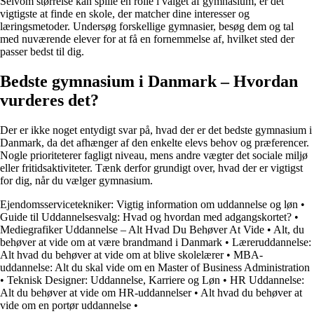
Selvom størrelse kan spille en rolle i valget af gymnasium, er det
vigtigste at finde en skole, der matcher dine interesser og
læringsmetoder. Undersøg forskellige gymnasier, besøg dem og tal
med nuværende elever for at få en fornemmelse af, hvilket sted der
passer bedst til dig.
Bedste gymnasium i Danmark – Hvordan
vurderes det?
Der er ikke noget entydigt svar på, hvad der er det bedste gymnasium i
Danmark, da det afhænger af den enkelte elevs behov og præferencer.
Nogle prioriteterer fagligt niveau, mens andre vægter det sociale miljø
eller fritidsaktiviteter. Tænk derfor grundigt over, hvad der er vigtigst
for dig, når du vælger gymnasium.
Ejendomsservicetekniker: Vigtig information om uddannelse og løn
•
Guide til Uddannelsesvalg: Hvad og hvordan med adgangskortet?
•
Mediegrafiker Uddannelse – Alt Hvad Du Behøver At Vide
•
Alt, du
behøver at vide om at være brandmand i Danmark
•
Læreruddannelse:
Alt hvad du behøver at vide om at blive skolelærer
•
MBA-
uddannelse: Alt du skal vide om en Master of Business Administration
•
Teknisk Designer: Uddannelse, Karriere og Løn
•
HR Uddannelse:
Alt du behøver at vide om HR-uddannelser
•
Alt hvad du behøver at
vide om en portør uddannelse
•