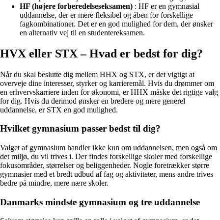
HF (højere forberedelseseksamen)
: HF er en gymnasial
uddannelse, der er mere fleksibel og åben for forskellige
fagkombinationer. Det er en god mulighed for dem, der ønsker
en alternativ vej til en studentereksamen.
HVX eller STX – Hvad er bedst for dig?
Når du skal beslutte dig mellem HHX og STX, er det vigtigt at
overveje dine interesser, styrker og karrieremål. Hvis du drømmer om
en erhvervskarriere inden for økonomi, er HHX måske det rigtige valg
for dig. Hvis du derimod ønsker en bredere og mere generel
uddannelse, er STX en god mulighed.
Hvilket gymnasium passer bedst til dig?
Valget af gymnasium handler ikke kun om uddannelsen, men også om
det miljø, du vil trives i. Der findes forskellige skoler med forskellige
fokusområder, størrelser og beliggenheder. Nogle foretrækker større
gymnasier med et bredt udbud af fag og aktiviteter, mens andre trives
bedre på mindre, mere nære skoler.
Danmarks mindste gymnasium og tre uddannelse