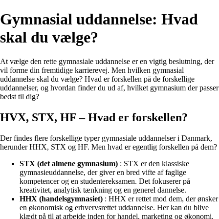
Gymnasial uddannelse: Hvad
skal du vælge?
At vælge den rette gymnasiale uddannelse er en vigtig beslutning, der
vil forme din fremtidige karrierevej. Men hvilken gymnasial
uddannelse skal du vælge? Hvad er forskellen på de forskellige
uddannelser, og hvordan finder du ud af, hvilket gymnasium der passer
bedst til dig?
HVX, STX, HF – Hvad er forskellen?
Der findes flere forskellige typer gymnasiale uddannelser i Danmark,
herunder HHX, STX og HF. Men hvad er egentlig forskellen på dem?
STX (det almene gymnasium)
: STX er den klassiske
gymnasieuddannelse, der giver en bred vifte af faglige
kompetencer og en studentereksamen. Det fokuserer på
kreativitet, analytisk tænkning og en generel dannelse.
HHX (handelsgymnasiet)
: HHX er rettet mod dem, der ønsker
en økonomisk og erhvervsrettet uddannelse. Her kan du blive
klædt på til at arbejde inden for handel, marketing og økonomi.