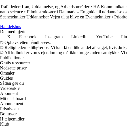
Trafikleder: Løn, Uddannelse, og Arbejdsområder
•
HA Kommunikation
nano science
•
Filminstruktører i Danmark – En guide til uddannelse og
Scenetekniker Uddannelse: Vejen til at blive en Eventtekniker
•
Priorit
Handelshus
Del med hjertet
X
Facebook
Instagram
LinkedIn
YouTube
Pin
© Ophavsretten håndhæves.
© Rettighederne tilhører os. Vi kan få en lille andel af salget, hvis du
© Alt indhold er vores ejendom og må ikke bruges uden samtykke. Vi mod
Publikationer
Gratis ressourcer
Nedsatte priser
Omtaler
Guides
Sådan gør du
Videoarkiv
Abonnent
Mit dashboard
Abonnement
Prisniveau
Bonusser
Hjælpemidler
Klub