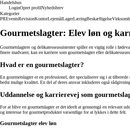
Handelshus
Login
Opret profil
Nyhedsbrev
Kategorier
PR
Events
Revision
Kontor
Lejemål
Lager
Læring
Beskæftigelse
Virksomh
Gourmetslagter: Elev løn og karr
Gourmetslagtere og delikatesseassistenter spiller en vigtig rolle i fø
finere madvarer, kan en karriere som gourmetslagter eller delikatesseassi
Hvad er en gourmetslagter?
En gourmetslagter er en professionel, der specialiserer sig i at tilbere
bedst mulige kvalitet. En del af deres ansvar inkluderer også rådgivnin
Uddannelse og karrierevej som gourmetsla
For at blive en gourmetslagter er det ideelt at gennemgå en relevant ud
og interesse for gourmetprodukter væsentlige for at lykkes i dette felt.
Gourmetslagter elev løn