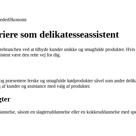
eder
Økonomi
iere som delikatesseassistent
devarebranchen ved at tilbyde kunder unikke og smagfulde produkter. Hv
stent være den rette vej for dig.
de og præsentere ferske og smagfulde kødprodukter såvel som andre delika
g af kunder og assistance med valg af produkter.
gter
dannelse, såsom en slagteruddannelse eller en kokkeuddannelse med speci