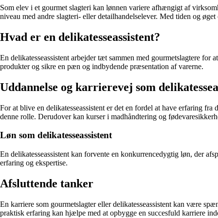
Som elev i et gourmet slagteri kan lønnen variere afhængigt af virksomh
niveau med andre slagteri- eller detailhandelselever. Med tiden og øget 
Hvad er en delikatesseassistent?
En delikatesseassistent arbejder tæt sammen med gourmetslagtere for at 
produkter og sikre en pæn og indbydende præsentation af varerne.
Uddannelse og karrierevej som delikatessea
For at blive en delikatesseassistent er det en fordel at have erfaring 
denne rolle. Derudover kan kurser i madhåndtering og fødevaresikkerh
Løn som delikatesseassistent
En delikatesseassistent kan forvente en konkurrencedygtig løn, der afs
erfaring og ekspertise.
Afsluttende tanker
En karriere som gourmetslagter eller delikatesseassistent kan være sp
praktisk erfaring kan hjælpe med at opbygge en succesfuld karriere in