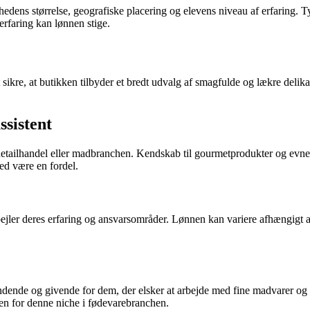
edens størrelse, geografiske placering og elevens niveau af erfaring. T
erfaring kan lønnen stige.
sikre, at butikken tilbyder et bredt udvalg af smagfulde og lækre delik
ssistent
fra detailhandel eller madbranchen. Kendskab til gourmetprodukter og evn
ed være en fordel.
pejler deres erfaring og ansvarsområder. Lønnen kan variere afhængigt 
ændende og givende for dem, der elsker at arbejde med fine madvarer og
den for denne niche i fødevarebranchen.