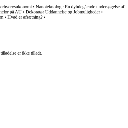
 erhvervsøkonomi
•
Nanoteknologi: En dybdegående undersøgelse af
helor på AU
•
Dekoratør Uddannelse og Jobmuligheder
•
on
•
Hvad er afsætning?
•
adelse er ikke tilladt.