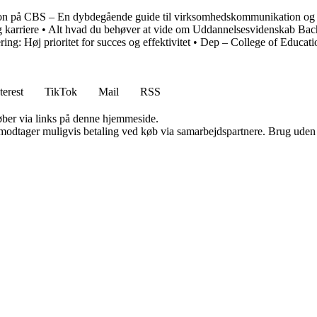
 på CBS – En dybdegående guide til virksomhedskommunikation og
 karriere
•
Alt hvad du behøver at vide om Uddannelsesvidenskab Bac
ering: Høj prioritet for succes og effektivitet
•
Dep – College of Educati
terest
TikTok
Mail
RSS
 køber via links på denne hjemmeside.
tager muligvis betaling ved køb via samarbejdspartnere. Brug uden till