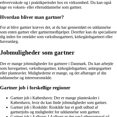
erhvervsskole og i praktikperioder hos en virksomhed. Du kan også
tage en voksen- eller efteruddannelse som gartner.
Hvordan bliver man gartner?
For at blive gartner kræves det, at du har gennemført en uddannelse
som enten gartner eller gartnermedhjælper. Derefter kan du specialisere
dig inden for områder som væksthusgartneri, kirkegårdsgartneri eller
haveanlæg.
Jobmuligheder som gartner
Der er mange jobmuligheder for gartnere i Danmark. Du kan arbejde
som havegartner, væksthusgartner, kirkegårdsgartner, anlægsgartner
eller planteavler. Mulighederne er mange, og det afhænger af din
uddannelse og interesseområde.
Gartner job i forskellige regioner
Gartner job i København: Der er mange planteskoler i
København, hvor du kan finde jobmuligheder som gartner.
Gartner job i Roskilde: Roskilde har et godt udbud af
gartnerjobs og muligheder for uddannelse som gartner.
Gartner job i Aalborg: I Aalborg er der også efterspørgsel på