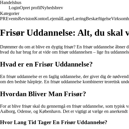
Handelshus
Login
Opret profil
Nyhedsbrev
Kategorier
PR
Events
Revision
Kontor
Lejemål
Lager
Læring
Beskæftigelse
Virksomh
Frisør Uddannelse: Alt, du skal 
Drømmer du om at blive en dygtig frisør? En frisør uddannelse åbner døre
hvad du har brug for at vide om frisør uddannelsen – lige fra uddannelse
Hvad er en Frisør Uddannelse?
En frisør uddannelse er en faglig uddannelse, der giver dig de nødvendig
om den bedste hårpleje. En frisør uddannelse kombinerer teoretisk under
Hvordan Bliver Man Frisør?
For at blive frisør skal du gennemgå en frisør uddannelse, som typisk v
Aalborg, Odense, og København. Det er vigtigt at vælge en anerkendt fris
Hvor Lang Tid Tager En Frisør Uddannelse?