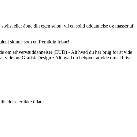
tylist eller åbne din egen salon, vil en solid uddannelse og masser af
alent skinne som en fremtidig frisør!
vide om erhvervsuddannelser (EUD)
•
Alt hvad du har brug for at vide
kal vide om Grafisk Design
•
Alt hvad du behøver at vide om at blive
adelse er ikke tilladt.