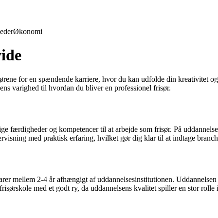
eder
Økonomi
vide
ne for en spændende karriere, hvor du kan udfolde din kreativitet og tal
ns varighed til hvordan du bliver en professionel frisør.
e færdigheder og kompetencer til at arbejde som frisør. På uddannelsen l
visning med praktisk erfaring, hvilket gør dig klar til at indtage branc
arer mellem 2-4 år afhængigt af uddannelsesinstitutionen. Uddannelsen k
ørskole med et godt ry, da uddannelsens kvalitet spiller en stor rolle i 