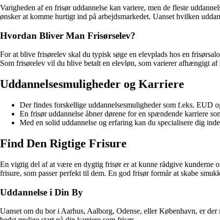
Varigheden af en frisør uddannelse kan variere, men de fleste uddannels
ønsker at komme hurtigt ind på arbejdsmarkedet. Uanset hvilken uddannel
Hvordan Bliver Man Frisørselev?
For at blive frisørelev skal du typisk søge en elevplads hos en frisørsalo
Som frisørelev vil du blive betalt en elevløn, som varierer afhængigt af
Uddannelsesmuligheder og Karriere
Der findes forskellige uddannelsesmuligheder som f.eks. EUD og
En frisør uddannelse åbner dørene for en spændende karriere som f
Med en solid uddannelse og erfaring kan du specialisere dig inden
Find Den Rigtige Frisure
En vigtig del af at være en dygtig frisør er at kunne rådgive kunderne om
frisure, som passer perfekt til dem. En god frisør formår at skabe smukke 
Uddannelse i Din By
Uanset om du bor i Aarhus, Aalborg, Odense, eller København, er der mu
bedst mulige start på din karriere som frisør.