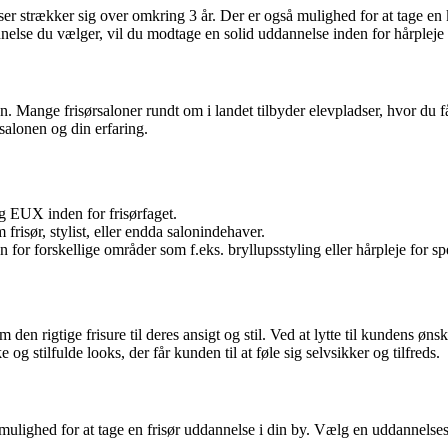
er strækker sig over omkring 3 år. Der er også mulighed for at tage en 
se du vælger, vil du modtage en solid uddannelse inden for hårpleje og s
n. Mange frisørsaloner rundt om i landet tilbyder elevpladser, hvor du får
 salonen og din erfaring.
 EUX inden for frisørfaget.
risør, stylist, eller endda salonindehaver.
 for forskellige områder som f.eks. bryllupsstyling eller hårpleje for sp
 den rigtige frisure til deres ansigt og stil. Ved at lytte til kundens ø
og stilfulde looks, der får kunden til at føle sig selvsikker og tilfreds.
lighed for at tage en frisør uddannelse i din by. Vælg en uddannelsesi