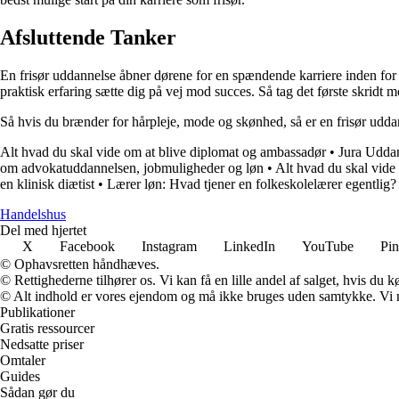
Afsluttende Tanker
En frisør uddannelse åbner dørene for en spændende karriere inden for h
praktisk erfaring sætte dig på vej mod succes. Så tag det første skridt 
Så hvis du brænder for hårpleje, mode og skønhed, så er en frisør uddan
Alt hvad du skal vide om at blive diplomat og ambassadør
•
Jura Udda
om advokatuddannelsen, jobmuligheder og løn
•
Alt hvad du skal vide
en klinisk diætist
•
Lærer løn: Hvad tjener en folkeskolelærer egentlig?
Handelshus
Del med hjertet
X
Facebook
Instagram
LinkedIn
YouTube
Pin
© Ophavsretten håndhæves.
© Rettighederne tilhører os. Vi kan få en lille andel af salget, hvis du
© Alt indhold er vores ejendom og må ikke bruges uden samtykke. Vi mod
Publikationer
Gratis ressourcer
Nedsatte priser
Omtaler
Guides
Sådan gør du