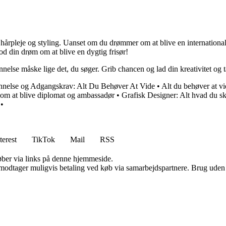
årpleje og styling. Uanset om du drømmer om at blive en international s
mod din drøm om at blive en dygtig frisør!
nelse måske lige det, du søger. Grib chancen og lad din kreativitet og t
nnelse og Adgangskrav: Alt Du Behøver At Vide
•
Alt du behøver at 
 om at blive diplomat og ambassadør
•
Grafisk Designer: Alt hvad du s
•
terest
TikTok
Mail
RSS
 køber via links på denne hjemmeside.
tager muligvis betaling ved køb via samarbejdspartnere. Brug uden till