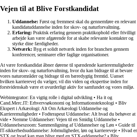
Vejen til at Blive Forstkandidat
Uddannelse:
Først og fremmest skal du gennemføre en relevant
kandidatuddannelse inden for skov- og naturforvaltning.
Erfaring:
Praktisk erfaring gennem praktikophold eller frivilligt
arbejde kan være afgørende for at skabe relevante kontakter og
styrke dine færdigheder.
Netværk:
Byg et solidt netværk inden for branchen gennem
konferencer, seminarer eller faglige organisationer.
At være forstkandidat åbner dørene til spændende karrieremuligheder
inden for skov- og naturforvaltning, hvor du kan bidrage til at bevare
vores naturområder og bidrage til en bæredygtig fremtid. Uanset
hvilken karrierevej du vælger, vil din viden og ekspertise inden for
forstvidenskab være et uvurderligt aktiv for samfundet og vores miljø.
Webintegrator: En vigtig rolle i digital udvikling
•
Ha it og
Cand.Merc.IT: Erhvervsøkonomi og Informationsteknologi
•
Bliv
Ekspert i Arkæologi: Alt Om Arkæologi Uddannelse og
Karrieremuligheder
•
Fodterapeut Uddannelse: Alt hvad du behøver at
vide
•
Nemme Uddannelser: Vejen til en Smidig Uddannelse
•
Uddannelseszoom: Sammenligning af Uddannelser og Løn
•
Guide til
IT-sikkerhedsuddannelse: Jobmuligheder, løn og karriereveje
•
Hvad er
STX og hvad kan man blive med en STX-uddannelse?
•
Bliv