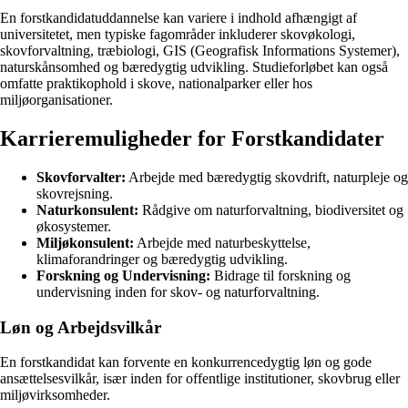
En forstkandidatuddannelse kan variere i indhold afhængigt af
universitetet, men typiske fagområder inkluderer skovøkologi,
skovforvaltning, træbiologi, GIS (Geografisk Informations Systemer),
naturskånsomhed og bæredygtig udvikling. Studieforløbet kan også
omfatte praktikophold i skove, nationalparker eller hos
miljøorganisationer.
Karrieremuligheder for Forstkandidater
Skovforvalter:
Arbejde med bæredygtig skovdrift, naturpleje og
skovrejsning.
Naturkonsulent:
Rådgive om naturforvaltning, biodiversitet og
økosystemer.
Miljøkonsulent:
Arbejde med naturbeskyttelse,
klimaforandringer og bæredygtig udvikling.
Forskning og Undervisning:
Bidrage til forskning og
undervisning inden for skov- og naturforvaltning.
Løn og Arbejdsvilkår
En forstkandidat kan forvente en konkurrencedygtig løn og gode
ansættelsesvilkår, især inden for offentlige institutioner, skovbrug eller
miljøvirksomheder.