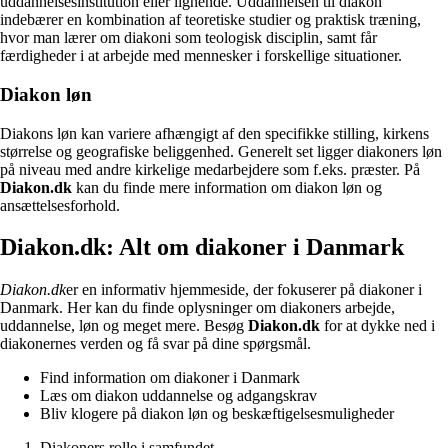
uddannelsesinstitution eller lignende. Uddannelsen til diakon
indebærer en kombination af teoretiske studier og praktisk træning,
hvor man lærer om diakoni som teologisk disciplin, samt får
færdigheder i at arbejde med mennesker i forskellige situationer.
Diakon løn
Diakons løn kan variere afhængigt af den specifikke stilling, kirkens
størrelse og geografiske beliggenhed. Generelt set ligger diakoners løn
på niveau med andre kirkelige medarbejdere som f.eks. præster. På
Diakon.dk
kan du finde mere information om diakon løn og
ansættelsesforhold.
Diakon.dk: Alt om diakoner i Danmark
Diakon.dk
er en informativ hjemmeside, der fokuserer på diakoner i
Danmark. Her kan du finde oplysninger om diakoners arbejde,
uddannelse, løn og meget mere. Besøg
Diakon.dk
for at dykke ned i
diakonernes verden og få svar på dine spørgsmål.
Find information om diakoner i Danmark
Læs om diakon uddannelse og adgangskrav
Bliv klogere på diakon løn og beskæftigelsesmuligheder
Diakoners rolle i samfundet