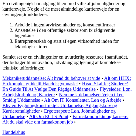
En civilingeniør har adgang til en bred vifte af jobmuligheder og
karriereveje. Nogle af de mest almindelige karriereveje for en
civilingeniør inkluderer:
Arbejde i ingeniørvirksomheder og konsulentfirmaer
Ansættelse i den offentlige sektor som fx rådgivende
ingeniører
Entreprenørskab og start af egen virksomhed inden for
teknologisektoren
Samlet set er en civilingeniør en uvurderlig ressource i samfundet,
der bidrager til innovation, udvikling og løsning af komplekse
tekniske udfordringer.
Mekanikeruddannelse: Alt hvad du behøver at vide
•
Alt om HHX:
En komplet guide til Handelsgymnasiet
•
Hvad Skal Jeg Studere?
En Guide Til At Vælge Den Rigtige Uddannelse
•
Flyveleder: Løn,
Arbejdsforhold og Karriere
•
Nemme Uddannelser: Vejen til en
Smidig Uddannelse
•
Alt Om IT Konsulenter, Løn og Arbejde
•
Bliv en Bygningskonstruktør: Uddannelse, Adgangskrav og
Karrieremuligheder
•
Ergoterapeut: Løn, Jobmuligheder og
Uddannelse
•
Alt Om ECTS Point
•
Farmakonom løn og karriere:
Alt du skal vide om farmakonom job
•
Handelshus