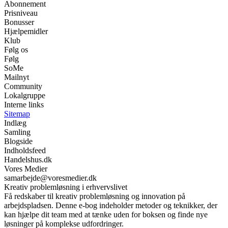
Abonnement
Prisniveau
Bonusser
Hjælpemidler
Klub
Følg os
Følg
SoMe
Mailnyt
Community
Lokalgruppe
Interne links
Sitemap
Indlæg
Samling
Blogside
Indholdsfeed
Handelshus.dk
Vores Medier
samarbejde@voresmedier.dk
Kreativ problemløsning i erhvervslivet
Få redskaber til kreativ problemløsning og innovation på
arbejdspladsen. Denne e-bog indeholder metoder og teknikker, der
kan hjælpe dit team med at tænke uden for boksen og finde nye
løsninger på komplekse udfordringer.