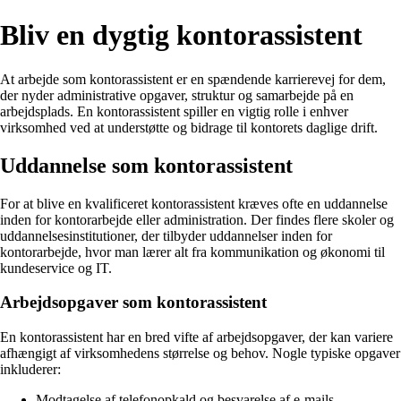
Bliv en dygtig kontorassistent
At arbejde som kontorassistent er en spændende karrierevej for dem,
der nyder administrative opgaver, struktur og samarbejde på en
arbejdsplads. En kontorassistent spiller en vigtig rolle i enhver
virksomhed ved at understøtte og bidrage til kontorets daglige drift.
Uddannelse som kontorassistent
For at blive en kvalificeret kontorassistent kræves ofte en uddannelse
inden for kontorarbejde eller administration. Der findes flere skoler og
uddannelsesinstitutioner, der tilbyder uddannelser inden for
kontorarbejde, hvor man lærer alt fra kommunikation og økonomi til
kundeservice og IT.
Arbejdsopgaver som kontorassistent
En kontorassistent har en bred vifte af arbejdsopgaver, der kan variere
afhængigt af virksomhedens størrelse og behov. Nogle typiske opgaver
inkluderer:
Modtagelse af telefonopkald og besvarelse af e-mails