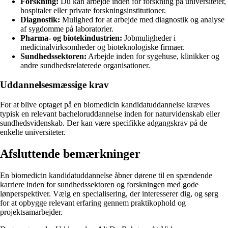
Forskning:
Du kan arbejde inden for forskning på universiteter,
hospitaler eller private forskningsinstitutioner.
Diagnostik:
Mulighed for at arbejde med diagnostik og analyse
af sygdomme på laboratorier.
Pharma- og biotekindustrien:
Jobmuligheder i
medicinalvirksomheder og bioteknologiske firmaer.
Sundhedssektoren:
Arbejde inden for sygehuse, klinikker og
andre sundhedsrelaterede organisationer.
Uddannelsesmæssige krav
For at blive optaget på en biomedicin kandidatuddannelse kræves
typisk en relevant bacheloruddannelse inden for naturvidenskab eller
sundhedsvidenskab. Der kan være specifikke adgangskrav på de
enkelte universiteter.
Afsluttende bemærkninger
En biomedicin kandidatuddannelse åbner dørene til en spændende
karriere inden for sundhedssektoren og forskningen med gode
lønperspektiver. Vælg en specialisering, der interesserer dig, og sørg
for at opbygge relevant erfaring gennem praktikophold og
projektsamarbejder.