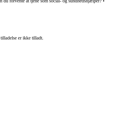
n du forvente at tjene som social- og sundhedshjælper?
•
adelse er ikke tilladt.