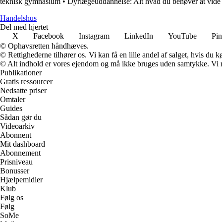
teknisk gymnasium
•
Dyrlægeuddannelse: Alt hvad du behøver at vide
Handelshus
Del med hjertet
X
Facebook
Instagram
LinkedIn
YouTube
Pin
© Ophavsretten håndhæves.
© Rettighederne tilhører os. Vi kan få en lille andel af salget, hvis du
© Alt indhold er vores ejendom og må ikke bruges uden samtykke. Vi mod
Publikationer
Gratis ressourcer
Nedsatte priser
Omtaler
Guides
Sådan gør du
Videoarkiv
Abonnent
Mit dashboard
Abonnement
Prisniveau
Bonusser
Hjælpemidler
Klub
Følg os
Følg
SoMe