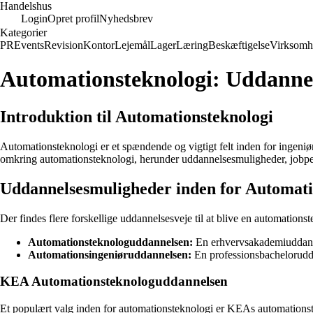
Handelshus
Login
Opret profil
Nyhedsbrev
Kategorier
PR
Events
Revision
Kontor
Lejemål
Lager
Læring
Beskæftigelse
Virksomh
Automationsteknologi: Uddanne
Introduktion til Automationsteknologi
Automationsteknologi er et spændende og vigtigt felt inden for ingeniøra
omkring automationsteknologi, herunder uddannelsesmuligheder, jobpe
Uddannelsesmuligheder inden for Automati
Der findes flere forskellige uddannelsesveje til at blive en automations
Automationsteknologuddannelsen:
En erhvervsakademiuddannel
Automationsingeniøruddannelsen:
En professionsbacheloruddan
KEA Automationsteknologuddannelsen
Et populært valg inden for automationsteknologi er KEAs automationst