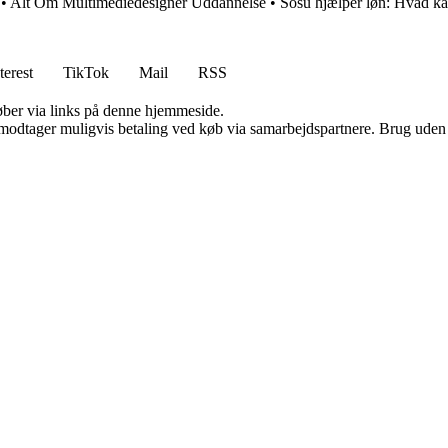
•
Alt Om Multimediedesigner Uddannelse
•
Sosu hjælper løn: Hvad ka
terest
TikTok
Mail
RSS
 køber via links på denne hjemmeside.
tager muligvis betaling ved køb via samarbejdspartnere. Brug uden till