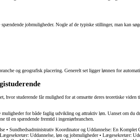
spændende jobmuligheder. Nogle af de typiske stillinger, man kan søge
branche og geografisk placering. Generelt set ligger lønnen for automa
gistuderende
 hvor studerende får mulighed for at omsætte deres teoretiske viden til p
muligheder for både faglig udvikling og attraktiv løn. Uanset om du dr
ne til en spændende fremtid i ingeniørbranchen.
lse
•
Sundhedsadministrativ Koordinator og Uddannelse: En Komplet 
Lægesekretær: Uddannelse, løn og jobmuligheder
•
Lægesekretær: Udd