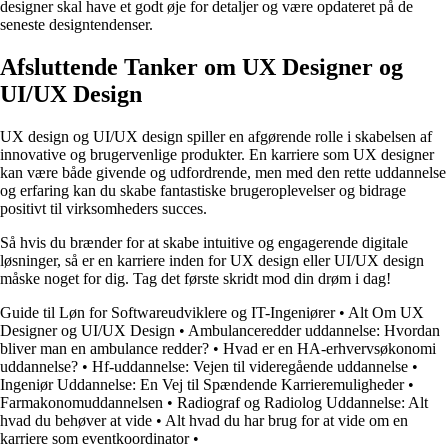
designer skal have et godt øje for detaljer og være opdateret på de
seneste designtendenser.
Afsluttende Tanker om UX Designer og
UI/UX Design
UX design og UI/UX design spiller en afgørende rolle i skabelsen af
innovative og brugervenlige produkter. En karriere som UX designer
kan være både givende og udfordrende, men med den rette uddannelse
og erfaring kan du skabe fantastiske brugeroplevelser og bidrage
positivt til virksomheders succes.
Så hvis du brænder for at skabe intuitive og engagerende digitale
løsninger, så er en karriere inden for UX design eller UI/UX design
måske noget for dig. Tag det første skridt mod din drøm i dag!
Guide til Løn for Softwareudviklere og IT-Ingeniører
•
Alt Om UX
Designer og UI/UX Design
•
Ambulanceredder uddannelse: Hvordan
bliver man en ambulance redder?
•
Hvad er en HA-erhvervsøkonomi
uddannelse?
•
Hf-uddannelse: Vejen til videregående uddannelse
•
Ingeniør Uddannelse: En Vej til Spændende Karrieremuligheder
•
Farmakonomuddannelsen
•
Radiograf og Radiolog Uddannelse: Alt
hvad du behøver at vide
•
Alt hvad du har brug for at vide om en
karriere som eventkoordinator
•