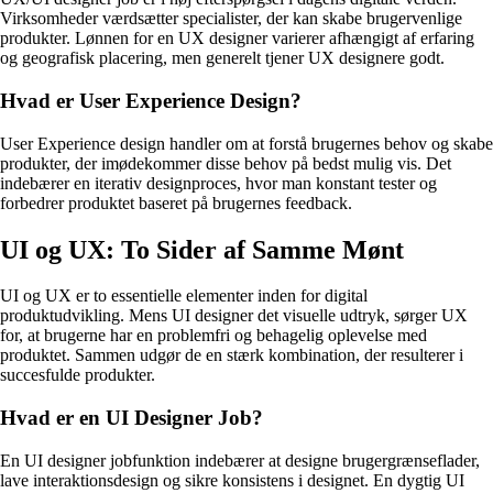
Virksomheder værdsætter specialister, der kan skabe brugervenlige
produkter. Lønnen for en UX designer varierer afhængigt af erfaring
og geografisk placering, men generelt tjener UX designere godt.
Hvad er User Experience Design?
User Experience design handler om at forstå brugernes behov og skabe
produkter, der imødekommer disse behov på bedst mulig vis. Det
indebærer en iterativ designproces, hvor man konstant tester og
forbedrer produktet baseret på brugernes feedback.
UI og UX: To Sider af Samme Mønt
UI og UX er to essentielle elementer inden for digital
produktudvikling. Mens UI designer det visuelle udtryk, sørger UX
for, at brugerne har en problemfri og behagelig oplevelse med
produktet. Sammen udgør de en stærk kombination, der resulterer i
succesfulde produkter.
Hvad er en UI Designer Job?
En UI designer jobfunktion indebærer at designe brugergrænseflader,
lave interaktionsdesign og sikre konsistens i designet. En dygtig UI