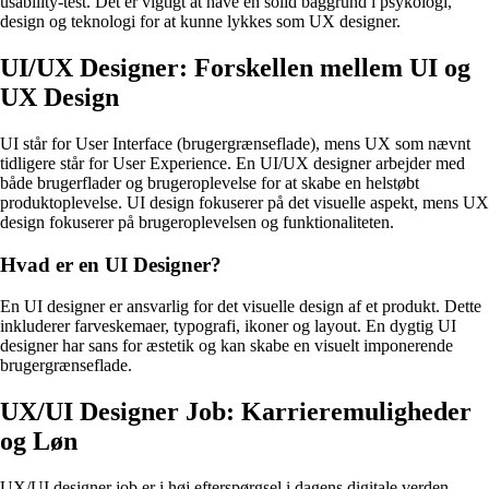
usability-test. Det er vigtigt at have en solid baggrund i psykologi,
design og teknologi for at kunne lykkes som UX designer.
UI/UX Designer: Forskellen mellem UI og
UX Design
UI står for User Interface (brugergrænseflade), mens UX som nævnt
tidligere står for User Experience. En UI/UX designer arbejder med
både brugerflader og brugeroplevelse for at skabe en helstøbt
produktoplevelse. UI design fokuserer på det visuelle aspekt, mens UX
design fokuserer på brugeroplevelsen og funktionaliteten.
Hvad er en UI Designer?
En UI designer er ansvarlig for det visuelle design af et produkt. Dette
inkluderer farveskemaer, typografi, ikoner og layout. En dygtig UI
designer har sans for æstetik og kan skabe en visuelt imponerende
brugergrænseflade.
UX/UI Designer Job: Karrieremuligheder
og Løn
UX/UI designer job er i høj efterspørgsel i dagens digitale verden.