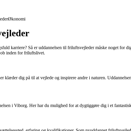
eder
Økonomi
vejleder
ld karriere? Så er uddannelsen til friluftsvejleder måske noget for dig
b inden for friluftslivet.
 klæder dig på til at vejlede og inspirere andre i naturen. Uddannelsen 
nnelsen i Viborg. Her har du mulighed for at dygtiggøre dig i et fantasti
nsættelsessted, erfaring og kvalifikationer. Som nyuddannet friluftsvejl