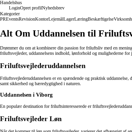
Handelshus
Login
Opret profil
Nyhedsbrev
Kategorier
PR
Events
Revision
Kontor
Lejemål
Lager
Læring
Beskæftigelse
Virksomh
Alt Om Uddannelsen til Frilufts
Drømmer du om at kombinere din passion for friluftsliv med en meningsfu
friluftsvejleder, uddannelsens indhold, lønforhold og mulighederne for jo
Friluftsvejlederuddannelsen
Friluftsvejlederuddannelsen er en spændende og praktisk uddannelse, der
samt sikkerhed og bæredygtighed i naturen.
Uddannelsen i Viborg
En populær destination for friluftsinteresserede er friluftsvejlederudda
Friluftsvejleder Løn
Når det kommer til løn som friluftsvejleder, varierer det afhængigt af a