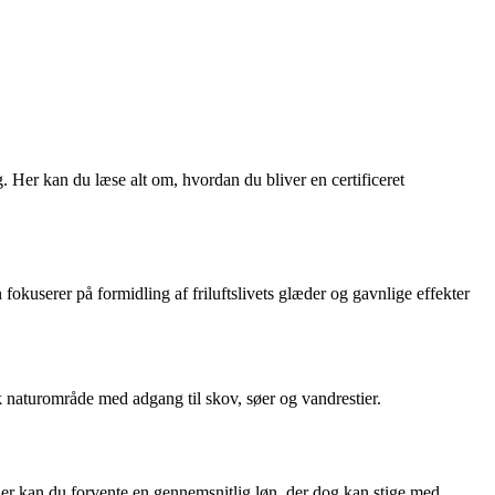
. Her kan du læse alt om, hvordan du bliver en certificeret
fokuserer på formidling af friluftslivets glæder og gavnlige effekter
sk naturområde med adgang til skov, søer og vandrestier.
eder kan du forvente en gennemsnitlig løn, der dog kan stige med