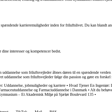
spændende karrieremuligheder inden for friluftslivet. Du kan blandt an
r dine interesser og kompetencer bedst.
Med en uddannelse som friluftsvejleder åbnes døren til en spændende verd
eret uddannelse som friluftsvejleder følge din passion og gøre en forske
rer: Uddannelse, jobmuligheder og karriere
•
Hvad Tjener En Ingeniør: 
Farmaceutuddannelse og Farmaciuddannelse i Danmark
•
Alt du behøv
ymnasium – Et Akademisk Miljø på Sjælør Boulevard 135
•
terest
TikTok
Mail
RSS