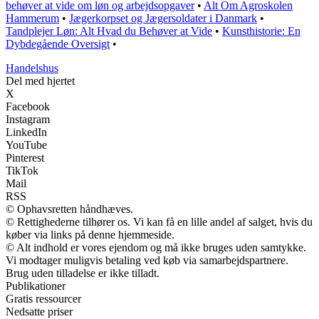
behøver at vide om løn og arbejdsopgaver
•
Alt Om Agroskolen
Hammerum
•
Jægerkorpset og Jægersoldater i Danmark
•
Tandplejer Løn: Alt Hvad du Behøver at Vide
•
Kunsthistorie: En
Dybdegående Oversigt
•
Handelshus
Del med hjertet
X
Facebook
Instagram
LinkedIn
YouTube
Pinterest
TikTok
Mail
RSS
© Ophavsretten håndhæves.
© Rettighederne tilhører os. Vi kan få en lille andel af salget, hvis du
køber via links på denne hjemmeside.
© Alt indhold er vores ejendom og må ikke bruges uden samtykke.
Vi modtager muligvis betaling ved køb via samarbejdspartnere.
Brug uden tilladelse er ikke tilladt.
Publikationer
Gratis ressourcer
Nedsatte priser