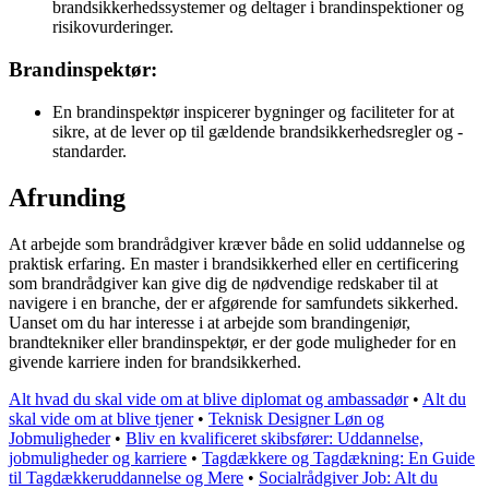
brandsikkerhedssystemer og deltager i brandinspektioner og
risikovurderinger.
Brandinspektør:
En brandinspektør inspicerer bygninger og faciliteter for at
sikre, at de lever op til gældende brandsikkerhedsregler og -
standarder.
Afrunding
At arbejde som brandrådgiver kræver både en solid uddannelse og
praktisk erfaring. En master i brandsikkerhed eller en certificering
som brandrådgiver kan give dig de nødvendige redskaber til at
navigere i en branche, der er afgørende for samfundets sikkerhed.
Uanset om du har interesse i at arbejde som brandingeniør,
brandtekniker eller brandinspektør, er der gode muligheder for en
givende karriere inden for brandsikkerhed.
Alt hvad du skal vide om at blive diplomat og ambassadør
•
Alt du
skal vide om at blive tjener
•
Teknisk Designer Løn og
Jobmuligheder
•
Bliv en kvalificeret skibsfører: Uddannelse,
jobmuligheder og karriere
•
Tagdækkere og Tagdækning: En Guide
til Tagdækkeruddannelse og Mere
•
Socialrådgiver Job: Alt du