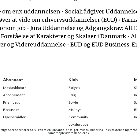
de om eux uddannelsen
•
Socialrådgiver Uddannelse
øver at vide om erhvervsuddannelser (EUD)
•
Farma
konom job
•
Jura Uddannelse og Adgangskrav: Alt 
l Forståelse af Karakterer og Skalaer i Danmark
•
Al
er og Videreuddannelse
•
EUD og EUD Business: E
Abonnent
Klub
I
Mit dashboard
Følg os
S
Abonnement
Følg
I
Prisniveau
SoMe
S
Bonusser
Mailnyt
B
Hjælpemidler
Community
I
Lokalgruppe
ttighederne tilhører os. Vi kan få en lille andel af salget, hvis du køber via links på denne hjemme
samarbejde@voresmedier.dk