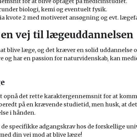
msnit for at blive optaget på medicinstudiet.
runder biologi, kemi og eventuelt fysik.
ia kvote 2 med motiveret ansøgning og evt. lægefa
en vej til lægeuddannelsen
l at blive læge, og det kræver en solid uddannelse
e og har en passion for naturvidenskab, kan medic
ge
 at opnå det rette karaktergennemsnit for at komm
redt på en krævende studietid, men husk, at det 
lse i hånden.
 de specifikke adgangskrav hos de forskellige univ
 med din vej mod at blive læge!