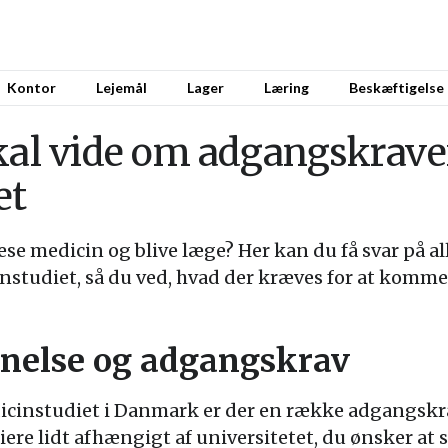
Kontor
Lejemål
Lager
Læring
Beskæftigelse
kal vide om adgangskraven
et
æse medicin og blive læge? Her kan du få svar på a
studiet, så du ved, hvad der kræves for at komme
nelse og adgangskrav
icinstudiet i Danmark er der en række adgangskra
ere lidt afhængigt af universitetet, du ønsker at 