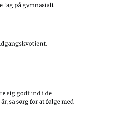
e fag på gymnasialt
adgangskvotient.
te sig godt ind i de
r, så sørg for at følge med