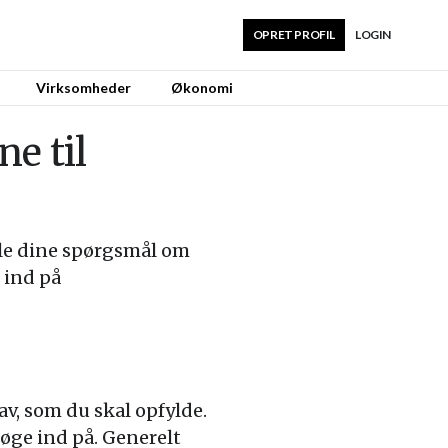
OPRET PROFIL
LOGIN
Virksomheder
Økonomi
e til
lle dine spørgsmål om
 ind på
v, som du skal opfylde.
søge ind på. Generelt