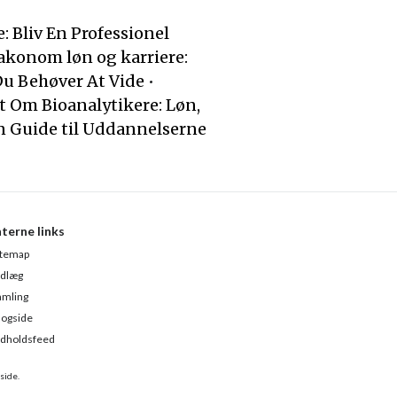
: Bliv En Professionel
konom løn og karriere:
Du Behøver At Vide
•
t Om Bioanalytikere: Løn,
n Guide til Uddannelserne
nterne links
itemap
ndlæg
amling
logside
ndholdsfeed
side.