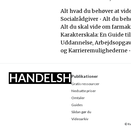
Alt hvad du behøver at vi
Socialrådgiver
•
Alt du beh
Alt du skal vide om farma
Karakterskala: En Guide ti
Uddannelse, Arbejdsopgav
og Karrieremulighederne
•
HANDELSH
Publikationer
Gratis ressourcer
US
Nedsatte priser
Omtaler
Guides
Sådan gør du
Videoarkiv
© Re