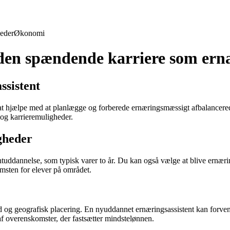
eder
Økonomi
den spændende karriere som ernæ
ssistent
 at hjælpe med at planlægge og forberede ernæringsmæssigt afbalancerede
e og karrieremuligheder.
gheder
ntuddannelse, som typisk varer to år. Du kan også vælge at blive ernæri
msten for elever på området.
d og geografisk placering. En nyuddannet ernæringsassistent kan forvent
af overenskomster, der fastsætter mindstelønnen.