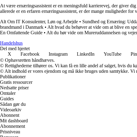
At være ernæringsassistent er en meningsfuld karrierevej, der giver dig
allerede er en erfaren ernæringsassistent, er der mange muligheder for
Alt Om IT Konsulenter, Løn og Arbejde
•
Sundhed og Ernæring: Udda
brandmand i Danmark
•
Alt hvad du behøver at vide om at blive en spe
En Omfattende Guide
•
Alt du bør vide om Mureruddannelsen og vejen 
Handelshus
Del med hjertet
X
Facebook
Instagram
LinkedIn
YouTube
Pin
© Ophavsretten håndhæves.
© Rettighederne tilhører os. Vi kan få en lille andel af salget, hvis du
© Alt indhold er vores ejendom og må ikke bruges uden samtykke. Vi mod
Publikationer
Gratis ressourcer
Nedsatte priser
Omtaler
Guides
Sådan gør du
Videoarkiv
Abonnent
Mit dashboard
Abonnement
Prisniveau