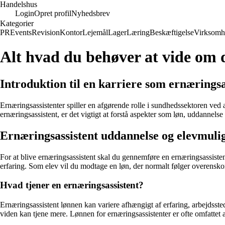
Handelshus
Login
Opret profil
Nyhedsbrev
Kategorier
PR
Events
Revision
Kontor
Lejemål
Lager
Læring
Beskæftigelse
Virksomh
Alt hvad du behøver at vide om 
Introduktion til en karriere som ernæringsa
Ernæringsassistenter spiller en afgørende rolle i sundhedssektoren ved
ernæringsassistent, er det vigtigt at forstå aspekter som løn, uddannels
Ernæringsassistent uddannelse og elevmuli
For at blive ernæringsassistent skal du gennemføre en ernæringsassiste
erfaring. Som elev vil du modtage en løn, der normalt følger overensko
Hvad tjener en ernæringsassistent?
Ernæringsassistent lønnen kan variere afhængigt af erfaring, arbejdsste
viden kan tjene mere. Lønnen for ernæringsassistenter er ofte omfattet 