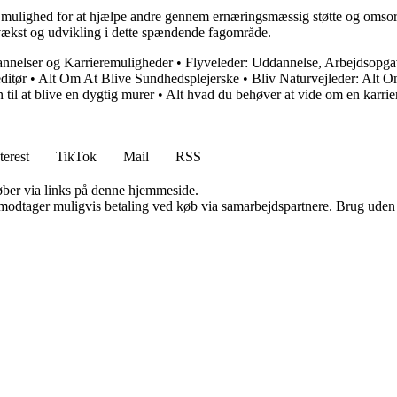
 mulighed for at hjælpe andre gennem ernæringsmæssig støtte og omsorg. 
 vækst og udvikling i dette spændende fagområde.
nnelser og Karrieremuligheder
•
Flyveleder: Uddannelse, Arbejdsopgav
ditør
•
Alt Om At Blive Sundhedsplejerske
•
Bliv Naturvejleder: Alt 
til at blive en dygtig murer
•
Alt hvad du behøver at vide om en karrie
terest
TikTok
Mail
RSS
 køber via links på denne hjemmeside.
tager muligvis betaling ved køb via samarbejdspartnere. Brug uden till