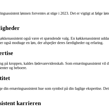
assistent lønnen forventes at stige i 2023. Det er vigtigt at følge lønud
ligheder
 køkkenassistent også være et spændende valg. En køkkenassistent uddan
r også modtage en løn, der afspejler deres færdigheder og erfaring.
ertise
ning på kroppen, kaldes fødevarevidenskab. Som ernæringsassistent vil
ienter og beboere.
titet
 din ernæringsassistent hue som symbol på din faglige ekspertise. Det 
istent karrieren