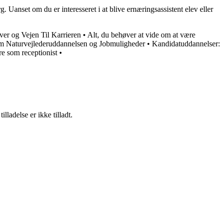
Uanset om du er interesseret i at blive ernæringsassistent elev eller
er og Vejen Til Karrieren
•
Alt, du behøver at vide om at være
Om Naturvejlederuddannelsen og Jobmuligheder
•
Kandidatuddannelser:
re som receptionist
•
adelse er ikke tilladt.