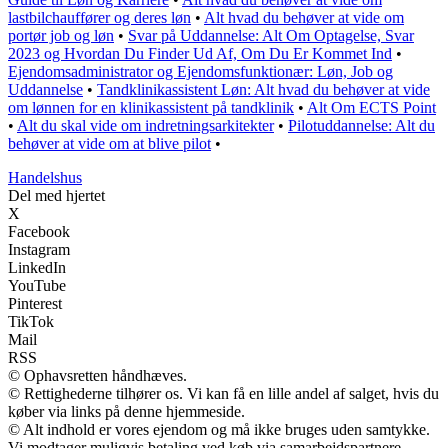
lastbilchauffører og deres løn
•
Alt hvad du behøver at vide om
portør job og løn
•
Svar på Uddannelse: Alt Om Optagelse, Svar
2023 og Hvordan Du Finder Ud Af, Om Du Er Kommet Ind
•
Ejendomsadministrator og Ejendomsfunktionær: Løn, Job og
Uddannelse
•
Tandklinikassistent Løn: Alt hvad du behøver at vide
om lønnen for en klinikassistent på tandklinik
•
Alt Om ECTS Point
•
Alt du skal vide om indretningsarkitekter
•
Pilotuddannelse: Alt du
behøver at vide om at blive pilot
•
Handelshus
Del med hjertet
X
Facebook
Instagram
LinkedIn
YouTube
Pinterest
TikTok
Mail
RSS
© Ophavsretten håndhæves.
© Rettighederne tilhører os. Vi kan få en lille andel af salget, hvis du
køber via links på denne hjemmeside.
© Alt indhold er vores ejendom og må ikke bruges uden samtykke.
Vi modtager muligvis betaling ved køb via samarbejdspartnere.