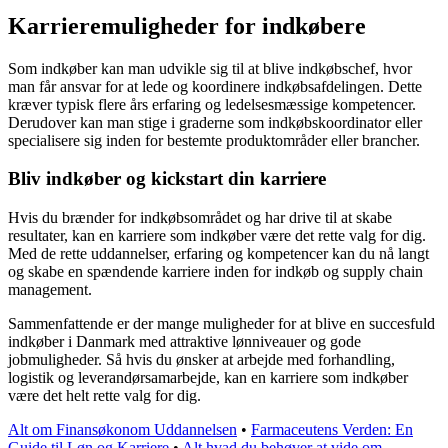
Karrieremuligheder for indkøbere
Som indkøber kan man udvikle sig til at blive indkøbschef, hvor
man får ansvar for at lede og koordinere indkøbsafdelingen. Dette
kræver typisk flere års erfaring og ledelsesmæssige kompetencer.
Derudover kan man stige i graderne som indkøbskoordinator eller
specialisere sig inden for bestemte produktområder eller brancher.
Bliv indkøber og kickstart din karriere
Hvis du brænder for indkøbsområdet og har drive til at skabe
resultater, kan en karriere som indkøber være det rette valg for dig.
Med de rette uddannelser, erfaring og kompetencer kan du nå langt
og skabe en spændende karriere inden for indkøb og supply chain
management.
Sammenfattende er der mange muligheder for at blive en succesfuld
indkøber i Danmark med attraktive lønniveauer og gode
jobmuligheder. Så hvis du ønsker at arbejde med forhandling,
logistik og leverandørsamarbejde, kan en karriere som indkøber
være det helt rette valg for dig.
Alt om Finansøkonom Uddannelsen
•
Farmaceutens Verden: En
Guide til Løn og Karriere
•
Alt hvad du behøver at vide om