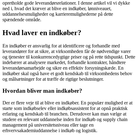
opretholde gode leverandørsrelationer. I denne artikel vil vi dykke
ned i, hvad det kræver at blive en indkøber, lønniveauet,
uddannelsesmuligheder og karrieremulighederne på dette
spændende område.
Hvad laver en indkøber?
En indkøber er ansvarlig for at identificere og forhandle med
leverandører for at sikre, at virksomheden får de nødvendige varer
og tjenester til konkurrencedygtige priser og på rette tidspunkt. Dette
indebærer at analysere markedet, forhandle kontrakter, håndtere
leverandørsamarbejde og sikre en effektiv forsyningskæde. En
indkøber skal også have et godt kendskab til virksomhedens behov
og målsætninger for at træffe de rigtige beslutninger.
Hvordan bliver man indkøber?
Der er flere veje til at blive en indkøber. En populær mulighed er at
starte som indkøbselev eller indkøbsassistent for at opnå praktisk
erfaring og kendskab til branchen. Derudover kan man vælge at
studere en relevant uddannelse inden for indkøb og supply chain
management på universitetsniveau eller tage en
erhvervsakademiuddannelse i indkøb og logistik.