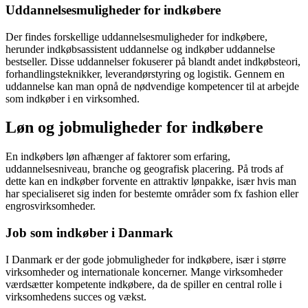
Uddannelsesmuligheder for indkøbere
Der findes forskellige uddannelsesmuligheder for indkøbere,
herunder indkøbsassistent uddannelse og indkøber uddannelse
bestseller. Disse uddannelser fokuserer på blandt andet indkøbsteori,
forhandlingsteknikker, leverandørstyring og logistik. Gennem en
uddannelse kan man opnå de nødvendige kompetencer til at arbejde
som indkøber i en virksomhed.
Løn og jobmuligheder for indkøbere
En indkøbers løn afhænger af faktorer som erfaring,
uddannelsesniveau, branche og geografisk placering. På trods af
dette kan en indkøber forvente en attraktiv lønpakke, især hvis man
har specialiseret sig inden for bestemte områder som fx fashion eller
engrosvirksomheder.
Job som indkøber i Danmark
I Danmark er der gode jobmuligheder for indkøbere, især i større
virksomheder og internationale koncerner. Mange virksomheder
værdsætter kompetente indkøbere, da de spiller en central rolle i
virksomhedens succes og vækst.