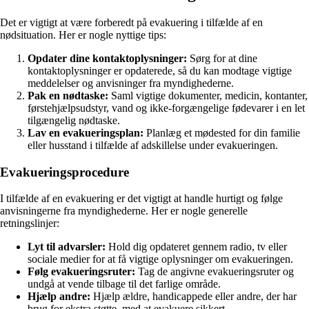
Det er vigtigt at være forberedt på evakuering i tilfælde af en
nødsituation. Her er nogle nyttige tips:
Opdater dine kontaktoplysninger:
Sørg for at dine
kontaktoplysninger er opdaterede, så du kan modtage vigtige
meddelelser og anvisninger fra myndighederne.
Pak en nødtaske:
Saml vigtige dokumenter, medicin, kontanter,
førstehjælpsudstyr, vand og ikke-forgængelige fødevarer i en let
tilgængelig nødtaske.
Lav en evakueringsplan:
Planlæg et mødested for din familie
eller husstand i tilfælde af adskillelse under evakueringen.
Evakueringsprocedure
I tilfælde af en evakuering er det vigtigt at handle hurtigt og følge
anvisningerne fra myndighederne. Her er nogle generelle
retningslinjer:
Lyt til advarsler:
Hold dig opdateret gennem radio, tv eller
sociale medier for at få vigtige oplysninger om evakueringen.
Følg evakueringsruter:
Tag de angivne evakueringsruter og
undgå at vende tilbage til det farlige område.
Hjælp andre:
Hjælp ældre, handicappede eller andre, der har
brug for ekstra støtte, med at evakuere sikkert.