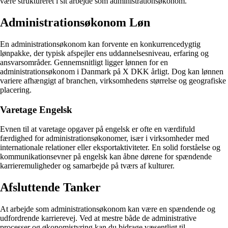
være struktureret i sit arbejde som administrationsøkonom.
Administrationsøkonom Løn
En administrationsøkonom kan forvente en konkurrencedygtig
lønpakke, der typisk afspejler ens uddannelsesniveau, erfaring og
ansvarsområder. Gennemsnitligt ligger lønnen for en
administrationsøkonom i Danmark på X DKK årligt. Dog kan lønnen
variere afhængigt af branchen, virksomhedens størrelse og geografiske
placering.
Varetage Engelsk
Evnen til at varetage opgaver på engelsk er ofte en værdifuld
færdighed for administrationsøkonomer, især i virksomheder med
internationale relationer eller eksportaktiviteter. En solid forståelse og
kommunikationsevner på engelsk kan åbne dørene for spændende
karrieremuligheder og samarbejde på tværs af kulturer.
Afsluttende Tanker
At arbejde som administrationsøkonom kan være en spændende og
udfordrende karrierevej. Ved at mestre både de administrative
processer og økonomistyring kan du bidrage væsentligt til