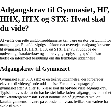
Adgangskrav til Gymnasiet, HF,
HHX, HTX og STX: Hvad skal
du vide?
At vælge den rette ungdomsuddannelse kan være en stor beslutning for
mange unge. En af de vigtigste faktorer at overveje er adgangskravene
til gymnasiet, HF, HHX, HTX og STX. Her vil vi uddybe de
nødvendige karakterkrav og andre vigtige oplysninger, så du kan
træffe en informeret beslutning om din fremtidige uddannelse.
Adgangskrav til Gymnasiet
Gymnasiet eller STX (stx) er en treårig uddannelse, der forbereder
eleverne til videregående uddannelse. For at blive optaget på
gymnasiet efter 9. eller 10. klasse skal du opfylde visse adgangskrav.
Typisk kræves det, at du har bestået folkeskolens afgangsprøver med et
vist karaktergennemsnit. For at komme ind på gymnasiet skal dit
karaktergennemsnit være på et bestemt niveau, hvilket kan variere fra
skole til skole.