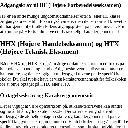
Adgangskrav til HF (Højere Forberedelseseksamen)
HF er en af de mulige ungdomsuddannelser efter 9. eller 10. klasse.
Adgangskravene til HF kan også variere, men det er normalt krævet, at
du har gennemført folkeskolens afgangsprøver på et visst niveau. For
at komme på HF skal du have et tilstrækkeligt karaktergennemsnit.
HHX (Højere Handelseksamen) og HTX
(Højere Teknisk Eksamen)
Både HHX og HTX er også treårige uddannelser, men med fokus på
henholdsvis handel og teknik. Adgangskravene til disse uddannelser
kan variere, og det er vigtigt at undersøge kravene på de specifikke
skoler. Du skal typisk have et visst karaktergennemsnit fra folkeskolen
for at blive optaget på HHX eller HTX.
Optagelseskrav og Karaktergennemsnit
Det er vigtigt at være opmærksom på, at karakterkravene kan ændre
sig fra år til år og fra skole til skole. Derfor er det en god idé at
undersøge de aktuelle optagelseskrav og karaktergennemsnit på de
specifikke gymnasier og uddannelser. En del skoler har også specifikke
faglige krav udover karaktergennemsnittet, som du skal opfylde for at